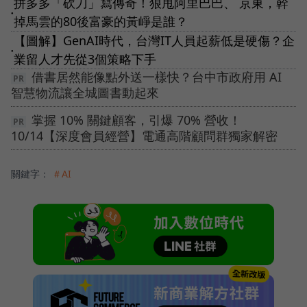
拼多多「砍刀」寫傳奇！狠甩阿里巴巴、 京東，幹
●
掉馬雲的80後富豪的黃崢是誰？
【圖解】GenAI時代，台灣IT人員起薪低是硬傷？企
●
業留人才先從3個策略下手
借書居然能像點外送一樣快？台中市政府用 AI
智慧物流讓全城圖書動起來
掌握 10% 關鍵顧客，引爆 70% 營收！
10/14【深度會員經營】電通高階顧問群獨家解密
關鍵字：
＃AI