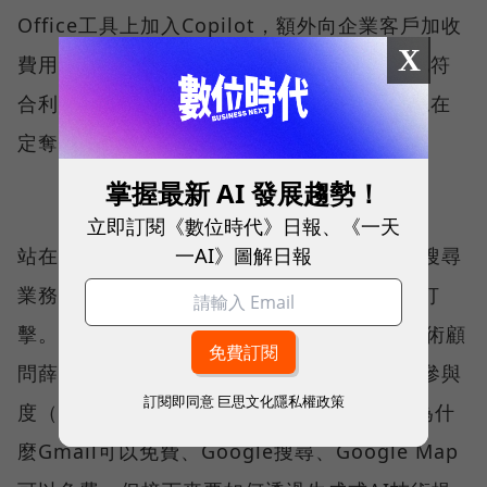
Office工具上加入Copilot，額外向企業客戶加收
X
費用，很自然地提升服務品質與營收，最大化符
合利益。但如果討論誰是最後的市場贏家，現在
定奪還太早。」
掌握最新 AI 發展趨勢！
立即訂閱《數位時代》日報、《一天
一AI》圖解日報
站在Google的立場，受到最直接的威脅來自搜尋
業務，可能因為ChatGPT與Bing崛起而遭受打
擊。Generative AI年會發起人、蜂行資本技術顧
問薛良斌解釋：「Google主要透過消費者的參與
訂閱即同意
巨思文化隱私權政策
度（engagement）向廣告主收錢，這就是為什
麼Gmail可以免費、Google搜尋、Google Map