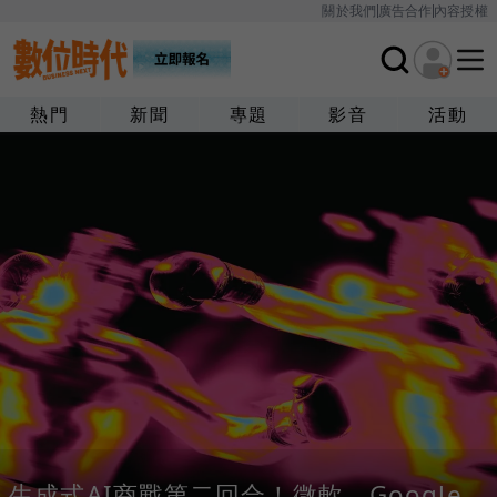
關於我們
廣告合作
內容授權
熱門
新聞
專題
影音
活動
生成式AI商戰第二回合！微軟、Google、