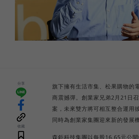
分享
旗下擁有生活市集、松果購物的
商震撼彈。創業家兄弟2月21日
案，未來雙方將可相互整合運用
同時為創業家集團迎來新的發展
收藏
森鉅科技集團以每股16.65元公