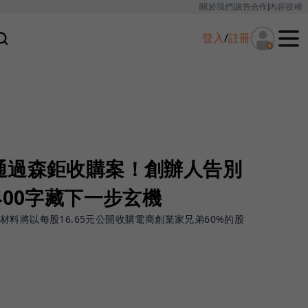
關於我們
廣告合作
內容授權
登入
/
註冊
通過森鉅收購案！創辦人告別
400字藏下一步玄機
料將以每股16.65元公開收購電商創業家兄弟60%的股