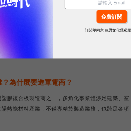
累積12年的消費數據與網路技術，過去累積的數據資料
訂閱即同意
巨思文化隱私
，隨著數位轉型趨勢來臨，森鉅科技集團與創業家集團
，同時運用跨產業的整合優勢，奠定未來多角化的經營
誰？為什麼要進軍電商？
屬塑膠複合板製造商之一，多角化事業體涉足建築、室
太陽熱能材料產業，不僅專精於製造業務，也跨足各項