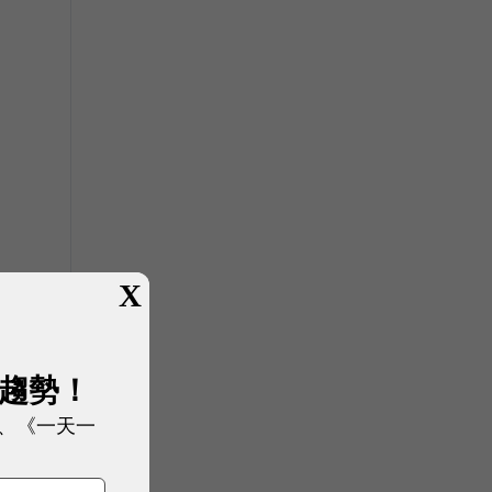
X
展趨勢！
、《一天一