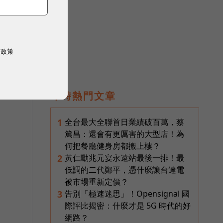
與
權政策
即時熱門文章
全台最大全聯首日業績破百萬，蔡
1
篤昌：還會有更厲害的大型店！為
何把餐廳健身房都搬上樓？
黃仁勳兆元宴永遠站最後一排！最
2
低調的二代鄭平，憑什麼讓台達電
被市場重新定價？
告別「極速迷思」！Opensignal 國
3
際評比揭密：什麼才是 5G 時代的好
網路？