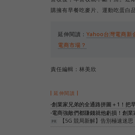
購擁有早餐吃麥片、運動吃蛋白
延伸閱讀：
Yahoo台灣電商
電商市場？
責任編輯：林美欣
延伸閱讀
創業家兄弟的全通路拼圖＋1！把早
●
電商強敵們都賺錢就他虧損！創業
●
【5G 競局新解】告別極速迷