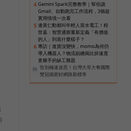
Gemini Spark完整教學｜幫你讀
4
Gmail、自動跑完工作流程，3個超
實用情境一次看
連黃仁勳都叫年輕人當水電工！程
5
世嘉：智慧通膨重新定義「有價值
的人」到底什麼樣子？
專訪｜進貨沒變快，momo為何仍
6
導入機器人？物流副總揭比拚速度
更棘手的缺工難題
告別極速迷思！台灣大哥大奪國際
PR
雙冠揭密好網路新標準
億
的