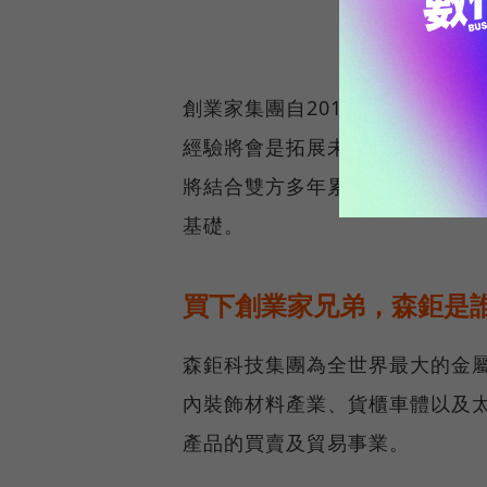
創業家集團自2012年成立，已
經驗將會是拓展未來營運的基礎
將結合雙方多年累積之實踐經驗
基礎。
買下創業家兄弟，森鉅是
森鉅科技集團為全世界最大的金
內裝飾材料產業、貨櫃車體以及
產品的買賣及貿易事業。