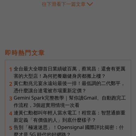
往下滑看下一篇文章
即時熱門文章
全台最大全聯首日業績破百萬，蔡篤昌：還會有更厲
1
害的大型店！為何把餐廳健身房都搬上樓？
黃仁勳兆元宴永遠站最後一排！最低調的二代鄭平，
2
憑什麼讓台達電被市場重新定價？
Gemini Spark完整教學｜幫你讀Gmail、自動跑完工
3
作流程，3個超實用情境一次看
連黃仁勳都叫年輕人當水電工！程世嘉：智慧通膨重
4
新定義「有價值的人」到底什麼樣子？
告別「極速迷思」！Opensignal 國際評比揭密：什
5
麼才是 5G 時代的好網路？