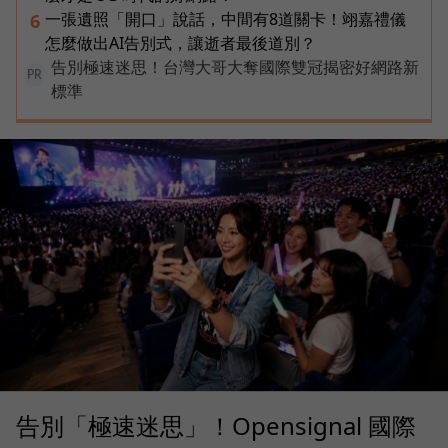
一張遺照「開口」說話，中間有8道關卡！翊嘉禮儀
6
怎麼做出AI告別式，讓逝者最後道別？
告別極速迷思！台灣大哥大奪國際雙冠揭密好網路新
PR
標準
告別「極速迷思」！Opensignal 國際