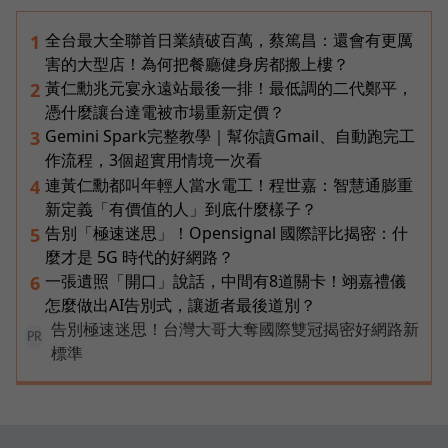
全台最大全聯首日業績破百萬，蔡篤昌：還會有更厲
1
害的大型店！為何把餐廳健身房都搬上樓？
黃仁勳兆元宴永遠站最後一排！最低調的二代鄭平，
2
憑什麼讓台達電被市場重新定價？
Gemini Spark完整教學｜幫你讀Gmail、自動跑完工
3
作流程，3個超實用情境一次看
連黃仁勳都叫年輕人當水電工！程世嘉：智慧通膨重
4
新定義「有價值的人」到底什麼樣子？
告別「極速迷思」！Opensignal 國際評比揭密：什
5
麼才是 5G 時代的好網路？
一張遺照「開口」說話，中間有8道關卡！翊嘉禮儀
6
怎麼做出AI告別式，讓逝者最後道別？
告別極速迷思！台灣大哥大奪國際雙冠揭密好網路新
PR
標準