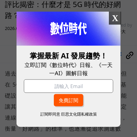
評比揭密：什麼才是 5G 時代的好網
路？
X
sponsored by
2026.08.03
|
3C生活
台灣大哥大
掌握最新 AI 發展趨勢！
分享
立即訂閱《數位時代》日報、《一天
一AI》圖解日報
過去，下載速度是評價電信服務的重要指標，但
在 5G 成為工作、娛樂、生活不可或缺的數位基
礎設施後，消費者發現，再快的網速，如果不能
讓其在人潮聚集、高速移動或室內空間維持穩定
訂閱即同意
巨思文化隱私權政策
連線，即無法轉換成好的使用體驗，也因如此，
衡量「好網路」的標準，也逐漸從追求測速數