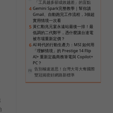
「工具越多卻成效越差」的盲點
Gemini Spark完整教學｜幫你讀
4
Gmail、自動跑完工作流程，3個超
實用情境一次看
黃仁勳兆元宴永遠站最後一排！最
5
低調的二代鄭平，憑什麼讓台達電
被市場重新定價？
AI 時代的行動生產力：MSI 如何用
6
「理解情境」的 Prestige 14 Flip
AI+ 重新定義商務筆電與 Copilot+
PC？
告別極速迷思！台灣大哥大奪國際
PR
雙冠揭密好網路新標準
億
的