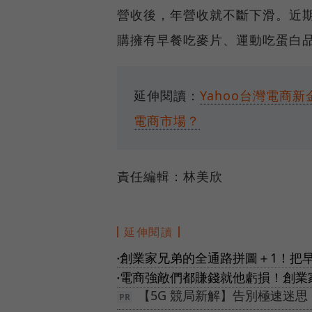
營收後，年營收就不斷下滑。近期
購擁有早餐吃麥片、運動吃蛋白
延伸閱讀：
Yahoo台灣電商
電商市場？
責任編輯：林美欣
延伸閱讀
創業家兄弟的全通路拼圖＋1！把早
●
電商強敵們都賺錢就他虧損！創業
●
【5G 競局新解】告別極速迷