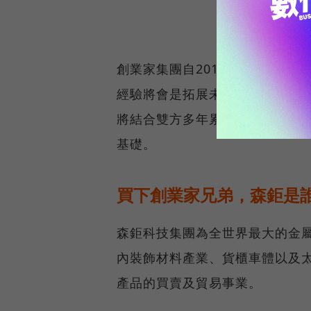
創業家集團自2012年成立，已
經驗將會是拓展未來營運的基礎
將結合雙方多年累積之實踐經驗
基礎。
買下創業家兄弟，森鉅是
森鉅科技集團為全世界最大的金
內裝飾材料產業、貨櫃車體以及
產品的買賣及貿易事業。