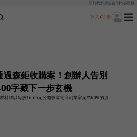
關於我們
廣告合作
內容授權
登入
/
註冊
通過森鉅收購案！創辦人告別
400字藏下一步玄機
料將以每股16.65元公開收購電商創業家兄弟60%的股