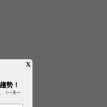
X
展趨勢！
、《一天一