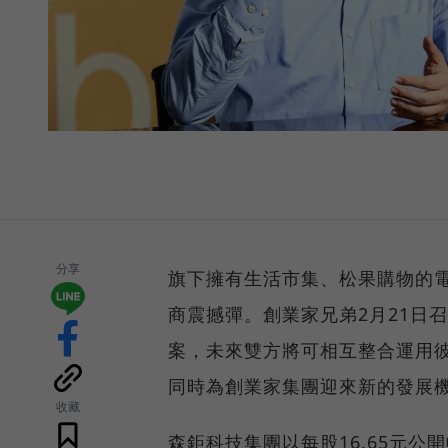
分享
旗下擁有生活市集、松果購物的
商震撼彈。創業家兄弟2月21日
案，未來雙方將可相互整合運用
同時為創業家集團迎來新的發展
收藏
森鉅科技集團以每股16.65元公