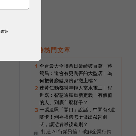
與
權政策
即時熱門文章
全台最大全聯首日業績破百萬，蔡
1
篤昌：還會有更厲害的大型店！為
何把餐廳健身房都搬上樓？
連黃仁勳都叫年輕人當水電工！程
2
世嘉：智慧通膨重新定義「有價值
的人」到底什麼樣子？
一張遺照「開口」說話，中間有8道
3
關卡！翊嘉禮儀怎麼做出AI告別
式，讓逝者最後道別？
打造 AI 行銷飛輪！破解企業行銷
PR