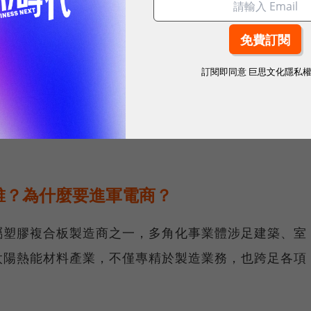
累積12年的消費數據與網路技術，過去累積的數據資料
訂閱即同意
巨思文化隱私
，隨著數位轉型趨勢來臨，森鉅科技集團與創業家集團
，同時運用跨產業的整合優勢，奠定未來多角化的經營
誰？為什麼要進軍電商？
屬塑膠複合板製造商之一，多角化事業體涉足建築、室
太陽熱能材料產業，不僅專精於製造業務，也跨足各項