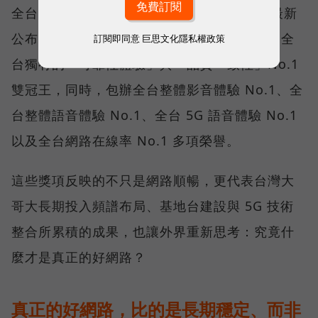
全台 No.1 」國際級榮譽，在 Opensignal 最新
公布的台灣行動網路體驗報告中，更一舉斬獲全
訂閱即同意
巨思文化隱私權政策
台獨有的「可靠性體驗」與「品質一致性」No.1
雙冠王，同時，包辦全台整體影音體驗 No.1、全
台整體語音體驗 No.1、全台 5G 語音體驗 No.1
以及全台網路在線率 No.1 多項榮譽。
這些獎項反映的不只是網路順暢，更代表台灣大
哥大長期投入頻譜布局、基地台建設與 5G 技術
整合所累積的成果，也讓外界重新思考：究竟什
麼才是真正的好網路？
真正的好網路，比的是長期穩定、而非