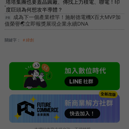
塔塔集團也要蓋晶圓廠、傳找上力積電、聯電！印
●
度巨頭為何想攻半導體？
成為下一個產業標竿！施耐德電機X百大MVP加
值榮譽🌏立即報獎展現企業永續DNA
關鍵字：
＃緯創