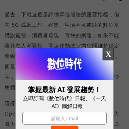
過去，下載速度是評價電信服務的重要指標，但
在 5G 成為工作、娛樂、生活不可或缺的數位基
礎設施後，消費者發現，再快的網速，如果不能
讓其在人潮聚集、高速移動或室內空間維持穩定
X
連線，即無法轉換成好的使用體驗，也因如此，
衡量「好網路」的標準，也逐漸從追求測速數
字，轉向任何時間、任何地點都能穩定連線的使
用體驗。
掌握最新 AI 發展趨勢！
立即訂閱《數位時代》日報、《一天
這樣的轉變，也反映在國際權威網路分析機構
一AI》圖解日報
Opensignal 公布的評比結果。今年初，台灣大
哥大不僅率先奪下「 4G／5G 在線率全球 No.3、