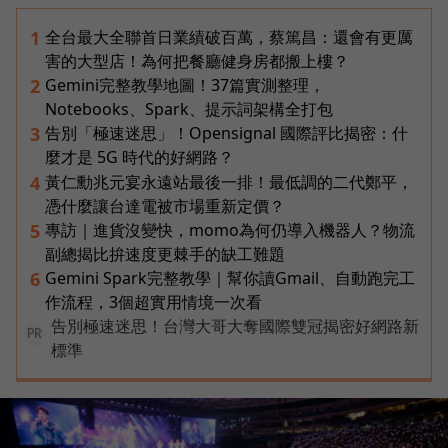
全台最大全聯首日業績破百萬，蔡篤昌：還會有更厲
1
害的大型店！為何把餐廳健身房都搬上樓？
Gemini完整教學地圖！37篇實測整理，
2
Notebooks、Spark、提示詞架構全打包
告別「極速迷思」！Opensignal 國際評比揭密：什
3
麼才是 5G 時代的好網路？
黃仁勳兆元宴永遠站最後一排！最低調的二代鄭平，
4
憑什麼讓台達電被市場重新定價？
專訪｜進貨沒變快，momo為何仍導入機器人？物流
5
副總揭比拚速度更棘手的缺工難題
Gemini Spark完整教學｜幫你讀Gmail、自動跑完工
6
作流程，3個超實用情境一次看
告別極速迷思！台灣大哥大奪國際雙冠揭密好網路新
PR
標準