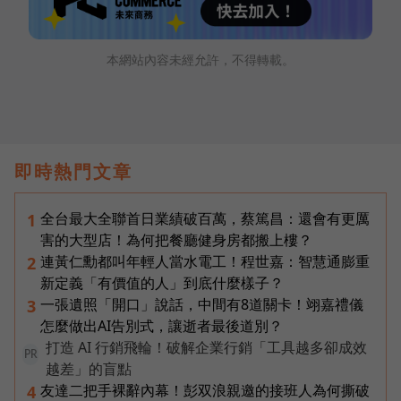
本網站內容未經允許，不得轉載。
即時熱門文章
全台最大全聯首日業績破百萬，蔡篤昌：還會有更厲
1
害的大型店！為何把餐廳健身房都搬上樓？
連黃仁勳都叫年輕人當水電工！程世嘉：智慧通膨重
2
新定義「有價值的人」到底什麼樣子？
一張遺照「開口」說話，中間有8道關卡！翊嘉禮儀
3
怎麼做出AI告別式，讓逝者最後道別？
打造 AI 行銷飛輪！破解企業行銷「工具越多卻成效
PR
越差」的盲點
友達二把手裸辭內幕！彭双浪親邀的接班人為何撕破
4