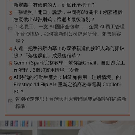
新定義「有價值的人」到底什麼樣子？
一張遺照「開口」說話，中間有8道關卡！翊嘉禮儀
3
怎麼做出AI告別式，讓逝者最後道別？
1 名員工、一支 AI 團隊全包辦——企業 AI 員工管理
PR
平台 ORRA，如何讓新創公司撐起研發、銷售到客
服？
友達二把手裸辭內幕！彭双浪親邀的接班人為何撕破
4
臉？「落後群創」成最後稻草？
Gemini Spark完整教學｜幫你讀Gmail、自動跑完工
5
作流程，3個超實用情境一次看
AI 時代的行動生產力：MSI 如何用「理解情境」的
6
Prestige 14 Flip AI+ 重新定義商務筆電與 Copilot+
PC？
告別極速迷思！台灣大哥大奪國際雙冠揭密好網路新
PR
標準