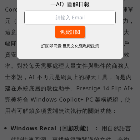
一AI》圖解日報
Core™ Ultra X7 處理器，擁有強大的神經處理單
元（NPU），能提供優異的本地端 AI 運算能力，
這意味著大量運算能透過筆電本身就能執行，大
幅降低對雲端的依賴，確保企業敏感資料與客戶
訂閱即同意
巨思文化隱私權政策
資安不外洩，同時兼顧資料處理的速度與能源效
率。對於每天需要處理大量文件與郵件的商務人
士來說，AI 不再只是網頁上的聊天工具，而是內
建在系統底層的數位助手。Prestige 14 Flip AI+
完美符合 Windows Copilot+ PC 架構認證，使
用者可解鎖多項雲端無法執行的關鍵功能：
Windows Recal（回顧功能） ：
用自然語言
就能快速回溯、查找曾經瀏覽過的文件、合約