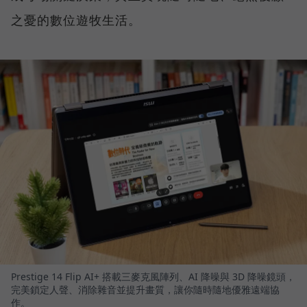
之憂的數位遊牧生活。
Prestige 14 Flip AI+ 搭載三麥克風陣列、AI 降噪與 3D 降噪鏡頭，
完美鎖定人聲、消除雜音並提升畫質，讓你隨時隨地優雅遠端協
作。