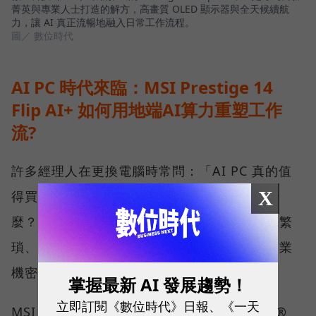
菁英與專業人士打造的解方，高畫質 OLED 顯示器與全天候續航
力，讓 AI 真正流暢地融入日常工作流程。
圖／ 數位時代
AI PC 時代來臨：MSI Prestige 14
Flip AI+ 如何用地端AI算力重塑工作
流?
許多經理人在更換電腦時常問：「AI PC 真的值
X
得買嗎？」、「Copilot+ PC 到底能幫我做什
麼？」答案不僅是運算跑得更快，而是將原先繁
瑣、耗時的行政庶務變得更高效，並能確保商業
機密不外洩。
掌握最新 AI 發展趨勢！
立即訂閱《數位時代》日報、《一天
MSI Prestige 14 Flip AI+ 搭載最新的 Intel®