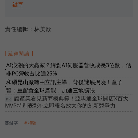
鍵字
責任編輯：林美欣
延伸閱讀
AI浪潮的大贏家？緯創AI伺服器營收成長3位數，估
●
非PC營收占比達25%
和碩昆山廠轉由立訊主導，背後謎底揭曉！童子
●
賢：重配置全球產能，加速三地擴張
讓產業看見新商模典範！亞馬遜全球開店X百大
MVP特別表彰✨立即報名放大你的創新競爭力
關鍵字：
＃和碩