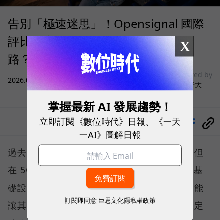
告別「極速迷思」！Opensignal 國際
評比揭密：什麼才是 5G 時代的好網
X
路？
sponsored by
2026.08.03
|
3C生活
台灣大哥大
掌握最新 AI 發展趨勢！
立即訂閱《數位時代》日報、《一天
分享
一AI》圖解日報
過去，下載速度是評價電信服務的重要指標，但
在 5G 成為工作、娛樂、生活不可或缺的數位基
礎設施後，消費者發現，再快的網速，如果不能
訂閱即同意
巨思文化隱私權政策
讓其在人潮聚集、高速移動或室內空間維持穩定