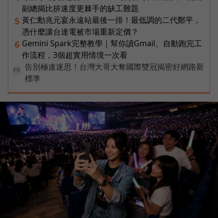
副總揭比拚速度更棘手的缺工難題
黃仁勳兆元宴永遠站最後一排！最低調的二代鄭平，
5
憑什麼讓台達電被市場重新定價？
Gemini Spark完整教學｜幫你讀Gmail、自動跑完工
6
作流程，3個超實用情境一次看
告別極速迷思！台灣大哥大奪國際雙冠揭密好網路新
PR
標準