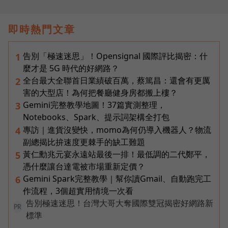
即時熱門文章
告別「極速迷思」！Opensignal 國際評比揭密：什
1
麼才是 5G 時代的好網路？
全台最大全聯首日業績破百萬，蔡篤昌：還會有更厲
2
害的大型店！為何把餐廳健身房都搬上樓？
Gemini完整教學地圖！37篇實測整理，
3
Notebooks、Spark、提示詞架構全打包
專訪｜進貨沒變快，momo為何仍導入機器人？物流
4
副總揭比拚速度更棘手的缺工難題
黃仁勳兆元宴永遠站最後一排！最低調的二代鄭平，
5
憑什麼讓台達電被市場重新定價？
Gemini Spark完整教學｜幫你讀Gmail、自動跑完工
6
作流程，3個超實用情境一次看
告別極速迷思！台灣大哥大奪國際雙冠揭密好網路新
PR
標準