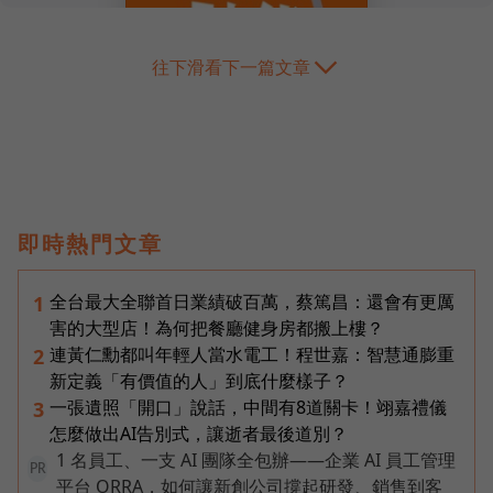
往下滑看下一篇文章
即時熱門文章
全台最大全聯首日業績破百萬，蔡篤昌：還會有更厲
1
害的大型店！為何把餐廳健身房都搬上樓？
連黃仁勳都叫年輕人當水電工！程世嘉：智慧通膨重
2
新定義「有價值的人」到底什麼樣子？
一張遺照「開口」說話，中間有8道關卡！翊嘉禮儀
3
怎麼做出AI告別式，讓逝者最後道別？
1 名員工、一支 AI 團隊全包辦——企業 AI 員工管理
PR
平台 ORRA，如何讓新創公司撐起研發、銷售到客