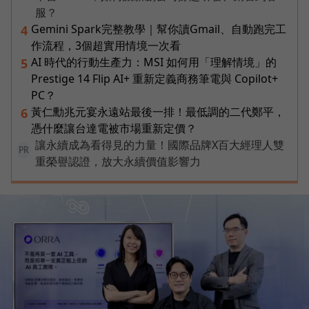
服？
Gemini Spark完整教學｜幫你讀Gmail、自動跑完工
4
作流程，3個超實用情境一次看
AI 時代的行動生產力：MSI 如何用「理解情境」的
5
Prestige 14 Flip AI+ 重新定義商務筆電與 Copilot+
PC？
黃仁勳兆元宴永遠站最後一排！最低調的二代鄭平，
6
憑什麼讓台達電被市場重新定價？
讓永續成為看得見的力量！國際品牌X百大經理人雙
PR
重榮譽認證，放大永續價值影響力