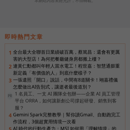
本網站內容未經允許，不得轉載。
即時熱門文章
全台最大全聯首日業績破百萬，蔡篤昌：還會有更厲
1
害的大型店！為何把餐廳健身房都搬上樓？
連黃仁勳都叫年輕人當水電工！程世嘉：智慧通膨重
2
新定義「有價值的人」到底什麼樣子？
一張遺照「開口」說話，中間有8道關卡！翊嘉禮儀
3
怎麼做出AI告別式，讓逝者最後道別？
1 名員工、一支 AI 團隊全包辦——企業 AI 員工管理
PR
平台 ORRA，如何讓新創公司撐起研發、銷售到客
服？
Gemini Spark完整教學｜幫你讀Gmail、自動跑完工
4
作流程，3個超實用情境一次看
AI 時代的行動生產力：MSI 如何用「理解情境」的
5