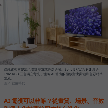
傳統電視容易出現暗部發灰或亮處過曝。Sony BRAVIA 9 II 透過
True RGB 三色獨立背光，能將 AI 算出的極致對比與飽和色彩精準
落地。
圖／ 數位時代
AI 電視可以幹嘛？從畫質、場景、音效