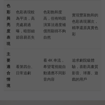
色
彩
色彩表現較
色彩飽和度
實現豐富飽和的
與
為平淡，高
高，但有時因
色彩表現層次，
亮
亮處易過
演算法過度補
精準還原真實色
度
曝，暗部細
償而顯得不夠
彩
表
節容易丟失
自然
現
主
要
看 4K 串流，
追求劇院級體
適
看第四台、
希望電視能自
驗，喜歡高畫質
合
日常追劇
動適應不同影
影音、球賽、遊
情
音內容
戲的用戶
境