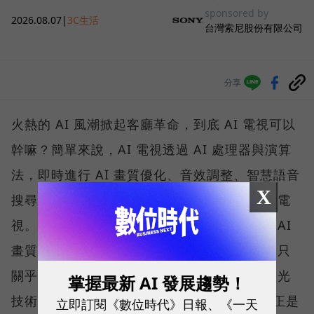
sponsored by
2026.08.07
|
3C生活
台灣索尼股份有限公司
分享
火熱的 AI 風潮掀起客廳革命，到底 AI 電視可以
幹嘛？簡單來說，AI 電視透過 AI 處理器與演算
法，即時進行 AI 畫質優化、音效調整、智慧語音
X
搜尋和極致的個人化推薦，全面顛覆傳統智慧電
視。在 AI 電視功能中，最讓消費者有感的是 AI
畫質優化，但許多人往往忽略了，畫質提升不只
關乎演算法，更取決於底層的背光、色彩與控光
掌握最新 AI 發展趨勢！
技術。Sony BRAVIA True RGB LED 電視，正是
立即訂閱《數位時代》日報、《一天