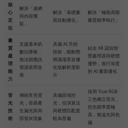
核
解決「連網
心
解決「基礎畫
解決「極致高階
與內容獲
定
面自動優化」
畫質精準執行」
取」
位
畫
支援基本的
具備 AI 升頻
質
結合 XR 認知智
數位降噪，
技術，能動態
處
慧處理器與硬體
無法因應訊
辨識場景並優
理
優勢，進行深度
號源差而改
化低解析度影
能
的 AI 畫面優化
善
片
力
採用 True RGB
背
傳統常亮背
具備區域控
三色獨立背光，
光
光，容易產
光，但演算法
控光精準度極
技
生漏光與局
與硬體匹配度
高，無溢光與色
術
部發灰現象
較為普遍
偏