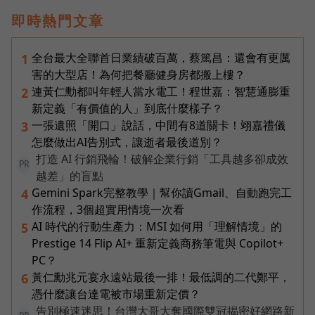
即時熱門文章
全台最大全聯首日業績破百萬，蔡篤昌：還會有更厲
1
害的大型店！為何把餐廳健身房都搬上樓？
連黃仁勳都叫年輕人當水電工！程世嘉：智慧通膨重
2
新定義「有價值的人」到底什麼樣子？
一張遺照「開口」說話，中間有8道關卡！翊嘉禮儀
3
怎麼做出AI告別式，讓逝者最後道別？
打造 AI 行銷飛輪！破解企業行銷「工具越多卻成效
PR
越差」的盲點
Gemini Spark完整教學｜幫你讀Gmail、自動跑完工
4
作流程，3個超實用情境一次看
AI 時代的行動生產力：MSI 如何用「理解情境」的
5
Prestige 14 Flip AI+ 重新定義商務筆電與 Copilot+
PC？
黃仁勳兆元宴永遠站最後一排！最低調的二代鄭平，
6
憑什麼讓台達電被市場重新定價？
告別極速迷思！台灣大哥大奪國際雙冠揭密好網路新