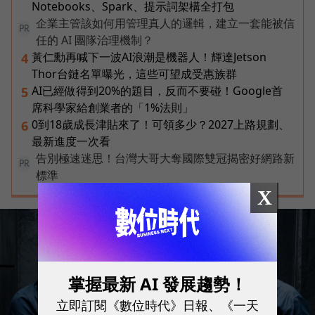
Notebooks、Spark、提示詞架構全打包
企業主管該如何用管理真人的邏輯，建立一套能被信
PR
任的 AI 團隊治理機制？
黃仁勳再喊下一波AI浪潮是機器人！輝達Jetson
4
Thor台鏈名單曝光，這些可望成受惠族群
AI已經做得到20%的題目，反而不要碰！Google首
5
席科學家給創業者的「1%法則」
0到18歲成長津貼來了！可領多少？2027上路規劃、
6
最新進度一次看
告別極速迷思！台灣大哥大奪國際雙冠揭密好網路新
PR
標準
X
掌握最新 AI 發展趨勢！
立即訂閱《數位時代》日報、《一天