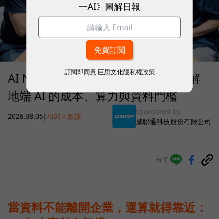
一AI》圖解日報
訂閱即同意
巨思文化隱私權政策
AI NAS 何時才值得部署？QNAP 拆解
地端 AI 的成本、算力與資料門檻
sponsored by
2026.08.05
|
AI與大數據
威聯通科技股份有限公司
分享
當資料不能離開企業，運算就得靠近：