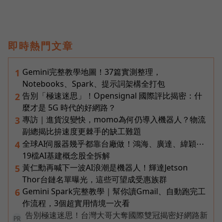
即時熱門文章
Gemini完整教學地圖！37篇實測整理，
1
Notebooks、Spark、提示詞架構全打包
告別「極速迷思」！Opensignal 國際評比揭密：什
2
麼才是 5G 時代的好網路？
專訪｜進貨沒變快，momo為何仍導入機器人？物流
3
副總揭比拚速度更棘手的缺工難題
全球AI伺服器幾乎都靠台廠做！鴻海、廣達、緯穎⋯
4
19檔AI基建概念股全拆解
黃仁勳再喊下一波AI浪潮是機器人！輝達Jetson
5
Thor台鏈名單曝光，這些可望成受惠族群
Gemini Spark完整教學｜幫你讀Gmail、自動跑完工
6
作流程，3個超實用情境一次看
告別極速迷思！台灣大哥大奪國際雙冠揭密好網路新
PR