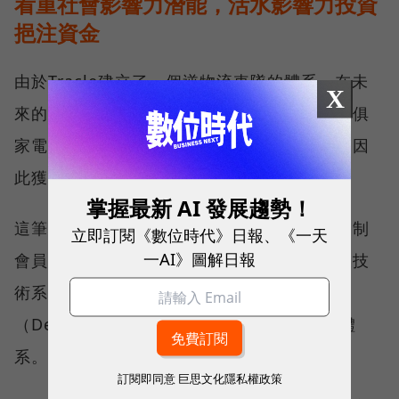
看重社會影響力潛能，活水影響力投資
挹注資金
由於Tracle建立了一個逆物流車隊的體系，在未
X
來的規劃中還可以延伸退換貨、二手物品、傢俱
家電收取服務，屬於循環經濟中的基礎設施，因
此獲得活水影響力投資的資金挹注。
掌握最新 AI 發展趨勢！
這筆資金將用於拓展服務到桃園市，透過訂閱制
立即訂閱《數位時代》日報、《一天
一AI》圖解日報
會員數量的成長、車隊管理模式的建立，以及技
術系統的開發，建立一個「收送即服務」
（Delivery-and-Pickup-as-a-Service）的體
系。
訂閱即同意
巨思文化隱私權政策