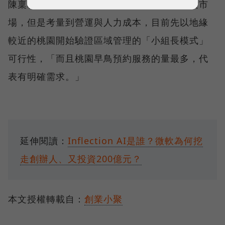
陳稟韜解釋，雖然先前以台南為雙北外的主攻市
場，但是考量到營運與人力成本，目前先以地緣
較近的桃園開始驗證區域管理的「小組長模式」
可行性，「而且桃園早鳥預約服務的量最多，代
表有明確需求。」
延伸閱讀：
Inflection AI是誰？微軟為何挖
走創辦人、又投資200億元？
本文授權轉載自：
創業小聚