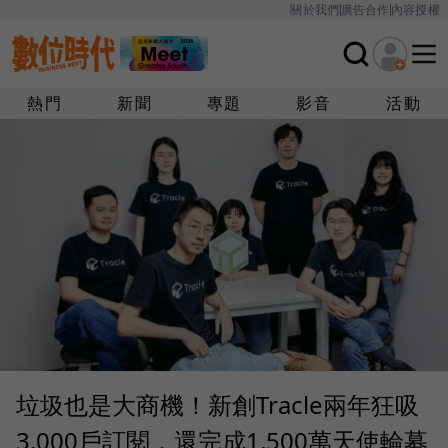
關於我們
廣告合作
內容授權
熱門
新聞
專題
影音
活動
垃圾也是大商機！新創Tracle兩年狂吸
3,000戶訂閱，還完成1,500萬天使輪募