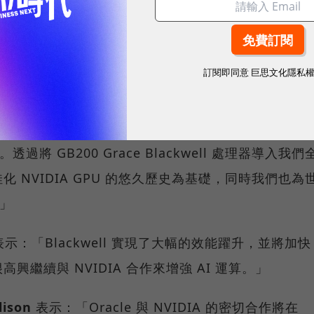
kerberg
表示：「從我們的大型語言模型到內容推
為一切提供了動力，並且它在未來只會變得更加重要。
kwell 幫助訓練我們的開源 Llama 模型並建立下一代的
訂閱即同意
巨思文化隱私
lla
表示：「我們致力於為客戶提供最先進的基礎設
過將 GB200 Grace Blackwell 處理器導入我們
 NVIDIA GPU 的悠久歷史為基礎，同時我們也為
。」
示：「Blackwell 實現了大幅的效能躍升，並將加快
繼續與 NVIDIA 合作來增強 AI 運算。」
ison
表示：「Oracle 與 NVIDIA 的密切合作將在