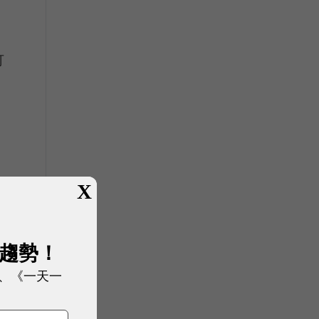
」
可
X
力
展趨勢！
、《一天一