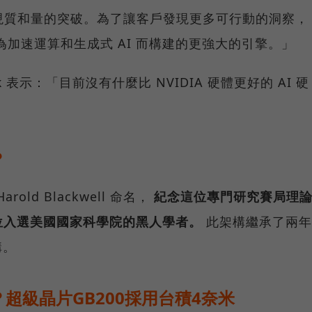
現質和量的突破。為了讓客戶發現更多可行動的洞察，
樣專門為加速運算和生成式 AI 而構建的更強大的引擎。」
k
表示：「目前沒有什麼比 NVIDIA 硬體更好的 AI 硬
？
old Blackwell 命名，
紀念這位專門研究賽局理
位入選美國國家科學院的黑人學者。
此架構繼承了兩年
構。
如何？超級晶片GB200採用台積4奈米