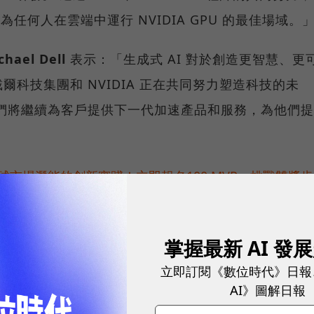
為任何人在雲端中運行 NVIDIA GPU 的最佳場域。
el Dell
表示：「生成式 AI 對於創造更智慧、更
科技集團和 NVIDIA 正在共同努力塑造科技的未
推出，我們將繼續為客戶提供下一代加速產品和服務，為他們提
」
球市場潛能的創新實踐！立即報名100 MVP，挑戰雙獎肯
暨執行長 Demis Hassabis
表示：「AI 的變革性潛
掌握最新 AI 發
界上一些最重要的科學問題。Blackwell 突破性的
立即訂閱《數位時代》日報
，幫助世界上最聰明的人開闢全新的科學發現。」
AI》圖解日報