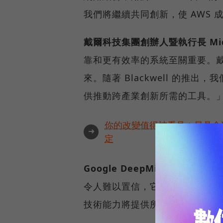
我們將繼續共同創新，使 AWS 成
戴爾科技集團創辦人暨執行長 Micha
靠和更有效率的系統至關重要。戴爾
來。隨著 Blackwell 的
供推動跨產業創新所需的工具。
你的改變值得被看見🔥最具全
➜
定
Google DeepMind 共同創辦人
令人難以置信，它將幫助我們解決世
技術能力將提供所需的關鍵運算