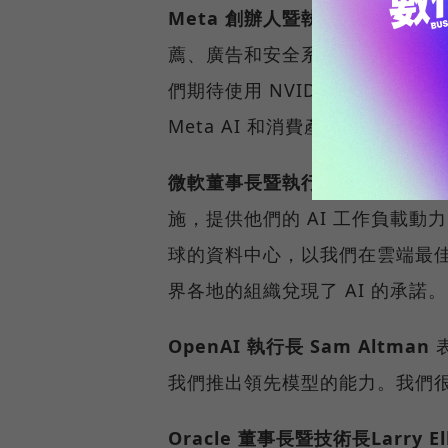
Meta 創辦人暨執行長 Mark Zuc
薦、廣告和安全系統，AI 已經
們期待使用 NVIDIA 的 Blac
Meta AI 和消費產品。」
微軟董事長暨執行長 Satya Nade
施，提供他們的 AI 工作負載動力。透
球的資料中心，以我們在雲端最佳化
界各地的組織兌現了 AI 的承諾
OpenAI 執行長 Sam Altman
表
我們推出領先模型的能力。我們很高興
Oracle 董事長暨技術長Larry Ell