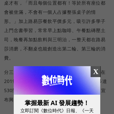
桌才有，「而且每個位置都有！等於所有座位都
會被坐滿，不會有一個人占據整張桌子的情
形。」加上路易莎餐飲平價多元，吸引許多學子
上門念書學習，常常早上點咖啡、午餐點磚壓土
司，晚餐再加點飲料與三明治，一整天都在路易
莎消磨，不翻桌也能創造出第二輪、第三輪的消
費。
X
分三階段逐步展店的策略，讓路易莎的店鋪數在
2019年一舉超越星巴克，如今不僅在全台有多達
530間門市，更於2021年正式進入資本市場，宣
布興櫃。
掌握最新 AI 發展趨勢！
立即訂閱《數位時代》日報、《一天