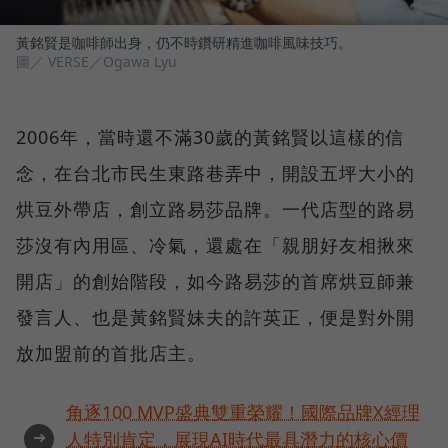
黃銘賢是咖啡師出身，仍不時鑽研精進咖啡風味技巧。
圖／ VERSE／Ogawa Lyu
2006年，當時還不滿30歲的黃銘賢以這樣的信
念，在台北市民生東路巷弄中，開設五坪大小的
烘豆外帶店，創立路易莎品牌。一代店型的路易
莎沒有內用區、冷氣，還處在「親朋好友相揪來
開店」的創始階段，如今路易莎的首席烘豆師兼
發言人、也是黃銘賢妹夫的許英正，便是對外開
放加盟前的首批店主。
角逐100 MVP盛典雙重榮耀！國際品牌X經理
➜
人特別肯定，展現AI時代最具潛力的核心價