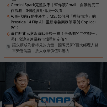
Gemini Spark完整教學｜幫你讀Gmail、自動跑完工
4
作流程，3個超實用情境一次看
AI 時代的行動生產力：MSI 如何用「理解情境」的
5
Prestige 14 Flip AI+ 重新定義商務筆電與 Copilot+
PC？
黃仁勳兆元宴永遠站最後一排！最低調的二代鄭平，
6
憑什麼讓台達電被市場重新定價？
讓永續成為看得見的力量！國際品牌X百大經理人雙
PR
重榮譽認證，放大永續價值影響力