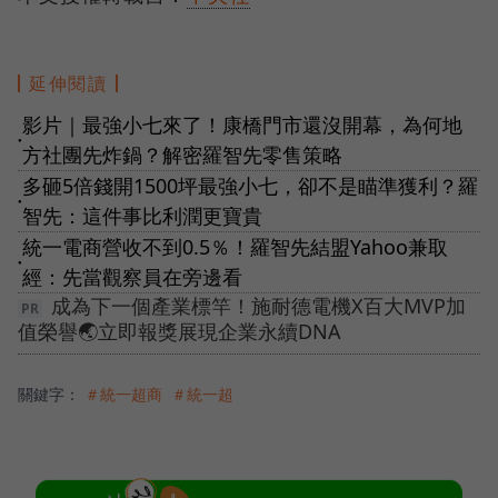
延伸閱讀
影片｜最強小七來了！康橋門市還沒開幕，為何地
●
方社團先炸鍋？解密羅智先零售策略
多砸5倍錢開1500坪最強小七，卻不是瞄準獲利？羅
●
智先：這件事比利潤更寶貴
統一電商營收不到0.5％！羅智先結盟Yahoo兼取
●
經：先當觀察員在旁邊看
成為下一個產業標竿！施耐德電機X百大MVP加
值榮譽🌏立即報獎展現企業永續DNA
關鍵字：
＃統一超商
＃統一超