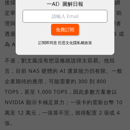
後採用哪一個模型，可由企業依需求決定，不綁
一AI》圖解日報
定單一 AI 供應商。QNAP 也以 QuAgent AI 助
理與模型情境協定（MCP）相關能力，讓管理者
透過自然語言查詢狀態、調整設定，並讓 NAS 成
訂閱即同意
巨思文化隱私權政策
為 AI Agent 可調用的資料節點。
不過，劉文義沒有把這條路說得太容易。他坦
言，目前 NAS 硬體的 AI 運算能力仍有限。一般
企業期待的應用，可能需要約 300 到 800
TOPS，甚至 1,000 TOPS，因此多數方案會以
NVIDIA 顯示卡補足算力；一張卡約需新台幣 10
萬至 12 萬元，一張算不完，就得配置 2 張或 4
張。