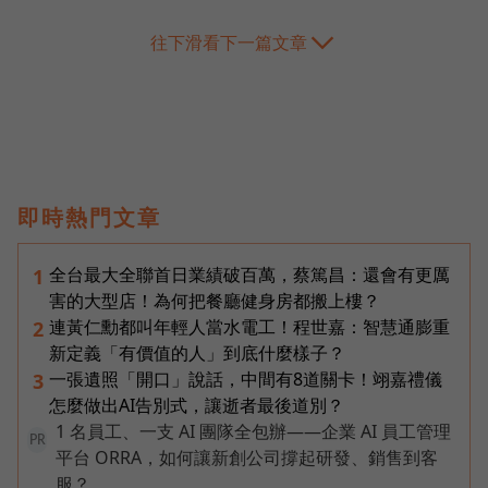
往下滑看下一篇文章
即時熱門文章
全台最大全聯首日業績破百萬，蔡篤昌：還會有更厲
1
害的大型店！為何把餐廳健身房都搬上樓？
連黃仁勳都叫年輕人當水電工！程世嘉：智慧通膨重
2
新定義「有價值的人」到底什麼樣子？
一張遺照「開口」說話，中間有8道關卡！翊嘉禮儀
3
怎麼做出AI告別式，讓逝者最後道別？
1 名員工、一支 AI 團隊全包辦——企業 AI 員工管理
PR
平台 ORRA，如何讓新創公司撐起研發、銷售到客
服？