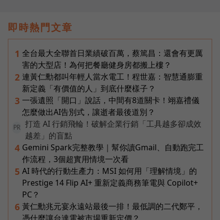
即時熱門文章
全台最大全聯首日業績破百萬，蔡篤昌：還會有更厲
1
害的大型店！為何把餐廳健身房都搬上樓？
連黃仁勳都叫年輕人當水電工！程世嘉：智慧通膨重
2
新定義「有價值的人」到底什麼樣子？
一張遺照「開口」說話，中間有8道關卡！翊嘉禮儀
3
怎麼做出AI告別式，讓逝者最後道別？
打造 AI 行銷飛輪！破解企業行銷「工具越多卻成效
PR
越差」的盲點
Gemini Spark完整教學｜幫你讀Gmail、自動跑完工
4
作流程，3個超實用情境一次看
AI 時代的行動生產力：MSI 如何用「理解情境」的
5
Prestige 14 Flip AI+ 重新定義商務筆電與 Copilot+
PC？
黃仁勳兆元宴永遠站最後一排！最低調的二代鄭平，
6
憑什麼讓台達電被市場重新定價？