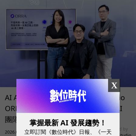
X
AI Agent 時代來了！SUPER 8 Studio
ORRA 如何讓企業快速招募、治理 AI
團隊？
掌握最新 AI 發展趨勢！
sponsored by
立即訂閱《數位時代》日報、《一天
2026.08.05
|
雲端運算與服務
SUPER 8 Studio