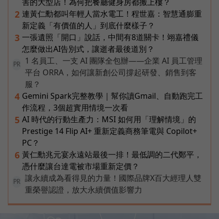
害的大型店！為何把餐廳健身房都搬上樓？
連黃仁勳都叫年輕人當水電工！程世嘉：智慧通膨重
2
新定義「有價值的人」到底什麼樣子？
一張遺照「開口」說話，中間有8道關卡！翊嘉禮儀
3
怎麼做出AI告別式，讓逝者最後道別？
1 名員工、一支 AI 團隊全包辦——企業 AI 員工管理
PR
平台 ORRA，如何讓新創公司撐起研發、銷售到客
服？
Gemini Spark完整教學｜幫你讀Gmail、自動跑完工
4
作流程，3個超實用情境一次看
AI 時代的行動生產力：MSI 如何用「理解情境」的
5
Prestige 14 Flip AI+ 重新定義商務筆電與 Copilot+
PC？
黃仁勳兆元宴永遠站最後一排！最低調的二代鄭平，
6
憑什麼讓台達電被市場重新定價？
讓永續成為看得見的力量！國際品牌X百大經理人雙
PR
重榮譽認證，放大永續價值影響力