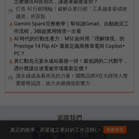
怎麼做出AI告別式，讓逝者最後道別？
打造 AI 行銷飛輪！破解企業行銷「工具越多卻成效
PR
越差」的盲點
Gemini Spark完整教學｜幫你讀Gmail、自動跑完工
4
作流程，3個超實用情境一次看
AI 時代的行動生產力：MSI 如何用「理解情境」的
5
Prestige 14 Flip AI+ 重新定義商務筆電與 Copilot+
PC？
黃仁勳兆元宴永遠站最後一排！最低調的二代鄭平，
6
憑什麼讓台達電被市場重新定價？
讓永續成為看得見的力量！國際品牌X百大經理人雙
PR
重榮譽認證，放大永續價值影響力
追蹤我們
真正的效率，而是建立更好的工作流程👉
我要學習