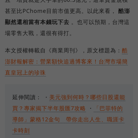
甚至比PChome目前市值更高。以此來看，
酷澎
顯然還相當有本錢玩下去
。也可以預期，台灣這
場零售大戰，還很有得打。
本文授權轉載自《商業周刊》，原文標題為：
酷
澎財報解密：營業額快追過博客來！台灣市場簡
直皇冠上的珍珠
延伸閱讀： ・
美元強到何時？哪些日股還能
買？專家揭下半年股匯7攻略
・
「巴菲特的
導師」蒙格12金句 帶你走出人生、職涯卡
卡時刻