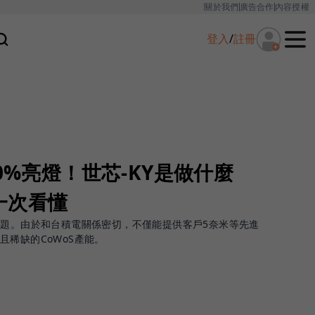
關於我們
廣告合作
內容授權
登入
/
註冊
0%亮燈！世芯-KY是做什麼
一次看懂
話題。由於和台積電關係密切，不僅能提供客戶5奈米等先進
且稀缺的CoWoS產能。