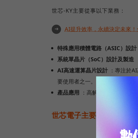
世芯-KY主要從事以下業務：
➜
AI提升效率，永續決定未來！全
特殊應用積體電路（ASIC）設計
系統單晶片（SoC）設計及製造
AI高速運算晶片設計
：專注於A
要使用者之一。
產品應用
：高解析度電視、消費
世芯電子主要客戶有誰？