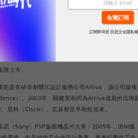
訂閱即同意
巨思文化隱私
董事長關建英、總經理沈翔霖共同創辦，經營及研發團隊
掛牌上市。
英先是在矽谷創辦IC設計服務公司Altius，該公司隨後
ence）。2003年，關建英和同為Altius成員的沈翔
、思科（Cisco）、宏碁都是早期投資者。
尼（Sony）PSP遊戲機晶片大單；2009年，IBM攜
超級電腦，也是找世芯合作設計量產，逐漸打響世芯在