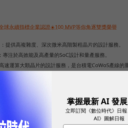
球永續指標企業認證☀️100 MVP等你角逐雙獎榮譽
：提供高複雜度、深次微米高階製程晶片的設計服務。
：專注於高效能及高產量的SoC設計和量產服務。
I高速運算大顆晶片的設計服務，是台積電CoWoS產線的
性電子產品、超級電腦等領域。
掌握最新 AI 發
發展歷程、產品一次看！
立即訂閱《數位時代》日報
AI》圖解日報