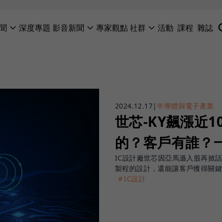
聞
深度專題
影音新聞
專家觀點
社群
活動
課程
雜誌
2024.12.17
|
半導體與電子產業
世芯-KY飆漲近1
的？客戶有誰？
IC設計廠世芯因亞馬遜入股再掀
製程的設計，還能讓客戶獲得關鍵
＃IC設計