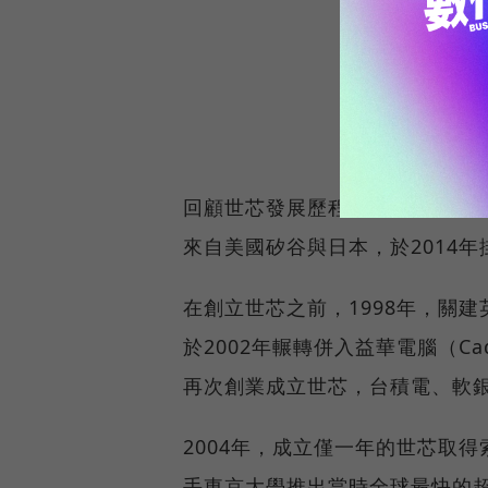
回顧世芯發展歷程，2003年由
來自美國矽谷與日本，於2014年
在創立世芯之前，1998年，關建
於2002年輾轉併入益華電腦（Cad
再次創業成立世芯，台積電、軟銀
2004年，成立僅一年的世芯取得索
手東京大學推出當時全球最快的