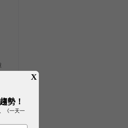
重
X
展趨勢！
、《一天一