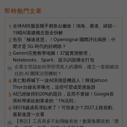
即時熱門文章
全球AI伺服器幾乎都靠台廠做！鴻海、廣達、緯穎⋯
1
19檔AI基建概念股全拆解
告別「極速迷思」！Opensignal 國際評比揭密：什
2
麼才是 5G 時代的好網路？
Gemini完整教學地圖！37篇實測整理，
3
Notebooks、Spark、提示詞架構全打包
企業主管該如何用管理真人的邏輯，建立一套能被信
PR
任的 AI 團隊治理機制？
黃仁勳再喊下一波AI浪潮是機器人！輝達Jetson
4
Thor台鏈名單曝光，這些可望成受惠族群
AI已經做得到20%的題目，反而不要碰！Google首
5
席科學家給創業者的「1%法則」
0到18歲成長津貼來了！可領多少？2027上路規劃、
6
最新進度一次看
【專訪】工具再多不如飛輪有效！數聚集團首創「聲
PR