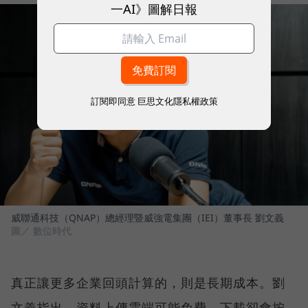
一AI》圖解日報
訂閱即同意
巨思文化隱私權政策
威聯通科技（QNAP）總經理暨威強電集團（IEI）董事長 劉文義
圖／ 數位時代
真正讓更多企業回頭計算的，則是長期成本。劉
文義指出，資料上傳雲端可能免費，下載卻會按