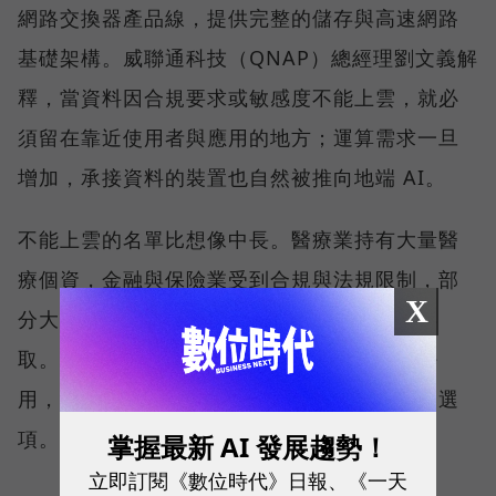
網路交換器產品線，提供完整的儲存與高速網路
基礎架構。威聯通科技（QNAP）總經理劉文義解
釋，當資料因合規要求或敏感度不能上雲，就必
須留在靠近使用者與應用的地方；運算需求一旦
增加，承接資料的裝置也自然被推向地端 AI。
不能上雲的名單比想像中長。醫療業持有大量醫
療個資，金融與保險業受到合規與法規限制，部
X
分大學院校與設計公司也不希望資料被雲端存
取。對這些組織而言，問題並不是雲端好不好
用，而是一開始就沒有把核心資料全面上雲的選
項。
掌握最新 AI 發展趨勢！
立即訂閱《數位時代》日報、《一天