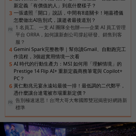
新定義「有價值的人」到底什麼樣子？
一張遺照「開口」說話，中間有8道關卡！翊嘉禮儀
3
怎麼做出AI告別式，讓逝者最後道別？
1 名員工、一支 AI 團隊全包辦——企業 AI 員工管理
PR
平台 ORRA，如何讓新創公司撐起研發、銷售到客
服？
Gemini Spark完整教學｜幫你讀Gmail、自動跑完工
4
作流程，3個超實用情境一次看
AI 時代的行動生產力：MSI 如何用「理解情境」的
5
Prestige 14 Flip AI+ 重新定義商務筆電與 Copilot+
PC？
黃仁勳兆元宴永遠站最後一排！最低調的二代鄭平，
6
憑什麼讓台達電被市場重新定價？
告別極速迷思！台灣大哥大奪國際雙冠揭密好網路新
PR
標準