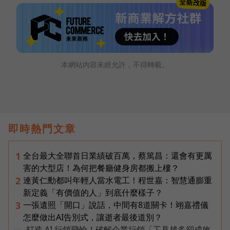
本網站內容未經允許，不得轉載。
即時熱門文章
全台最大全聯首日業績破百萬，蔡篤昌：還會有更厲
1
害的大型店！為何把餐廳健身房都搬上樓？
連黃仁勳都叫年輕人當水電工！程世嘉：智慧通膨重
2
新定義「有價值的人」到底什麼樣子？
一張遺照「開口」說話，中間有8道關卡！翊嘉禮儀
3
怎麼做出AI告別式，讓逝者最後道別？
打造 AI 行銷飛輪！破解企業行銷「工具越多卻成效