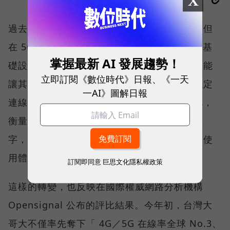
X
過去，下載速度是評價電信服務的重要指標，但
在 5G 成為工作、娛樂、生活不可或缺的數位基
掌握最新 AI 發展趨勢！
礎設施後，消費者發現，再快的網速，如果不能
立即訂閱《數位時代》日報、《一天
讓其在人潮聚集、高速移動或室內空間維持穩定
一AI》圖解日報
連線，即無法轉換成好的使用體驗，也因如此，
衡量「好網路」的標準，也逐漸從追求測速數
字，轉向任何時間、任何地點都能穩定連線的使
用體驗。
訂閱即同意
巨思文化隱私權政策
這樣的轉變，也反映在國際權威網路分析機構
Opensignal 公布的評比結果。今年初，台灣大
哥大不僅率先奪下「 4G／5G 在線率全球 No.3、