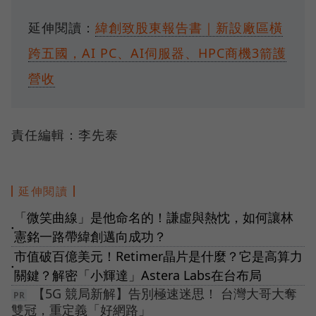
延伸閱讀：
緯創致股東報告書｜新設廠區橫
跨五國，AI PC、AI伺服器、HPC商機3箭護
營收
責任編輯：李先泰
延伸閱讀
「微笑曲線」是他命名的！謙虛與熱忱，如何讓林
●
憲銘一路帶緯創邁向成功？
市值破百億美元！Retimer晶片是什麼？它是高算力
●
關鍵？解密「小輝達」Astera Labs在台布局
【5G 競局新解】告別極速迷思！ 台灣大哥大奪
雙冠，重定義「好網路」