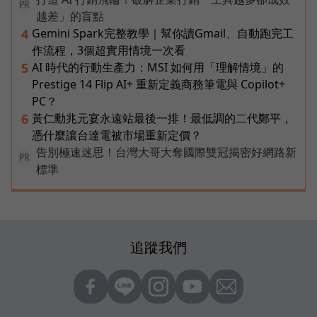
PR
越差」的盲點
Gemini Spark完整教學｜幫你讀Gmail、自動跑完工
4
作流程，3個超實用情境一次看
AI 時代的行動生產力：MSI 如何用「理解情境」的
5
Prestige 14 Flip AI+ 重新定義商務筆電與 Copilot+
PC？
黃仁勳兆元宴永遠站最後一排！最低調的二代鄭平，
6
憑什麼讓台達電被市場重新定價？
告別極速迷思！台灣大哥大奪國際雙冠揭密好網路新
PR
標準
追蹤我們