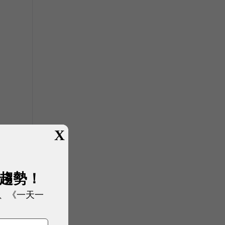
X
展趨勢！
、《一天一