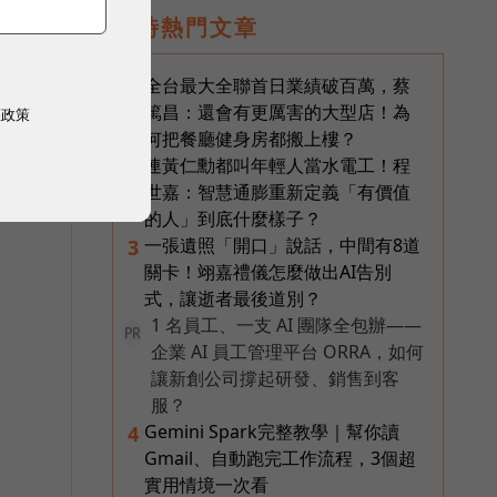
即時熱門文章
全台最大全聯首日業績破百萬，蔡
1
篤昌：還會有更厲害的大型店！為
權政策
何把餐廳健身房都搬上樓？
連黃仁勳都叫年輕人當水電工！程
2
世嘉：智慧通膨重新定義「有價值
的人」到底什麼樣子？
一張遺照「開口」說話，中間有8道
3
關卡！翊嘉禮儀怎麼做出AI告別
式，讓逝者最後道別？
1 名員工、一支 AI 團隊全包辦——
PR
企業 AI 員工管理平台 ORRA，如何
讓新創公司撐起研發、銷售到客
服？
Gemini Spark完整教學｜幫你讀
4
Gmail、自動跑完工作流程，3個超
實用情境一次看