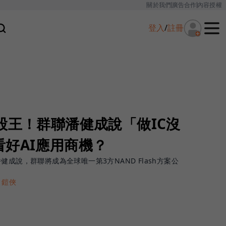
關於我們
廣告合作
內容授權
登入
/
註冊
股王！群聯潘健成說「做IC沒
好AI應用商機？
成說，群聯將成為全球唯一第3方NAND Flash方案公
＃鎧俠