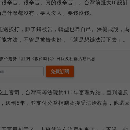
很辛苦、很辛苦、真的很辛苦」。台灣前幾大IC設計
始是什麼都沒有，要人沒人、要錢沒錢。
邊走邊挨打，賺了錢被告，轉型也靠自己。潘健成說，為
可能方法，不管是被告也好，「就是想辦法活下去」。
、數位趨勢！訂閱《數位時代》日報及社群活動訊息
件吃上官司，台灣高等法院於111年審理終結，宣判違反
月，緩刑5年，並支付公益捐贈及接受法治教育，他還因
「不要再創業了，上班就沒有這麼多事了」；不過，他