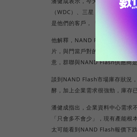
潘健成表示，今天全球NAND Fla
（WDC）、三星（Samsung）
是他們的客戶，「群聯需要他們
他解釋，NAND Flash產出後
片，與門當戶對的大型客戶做生意；
意，群聯與NAND Flash供應
談到NAND Flash市場庫存
酵，加上企業需求很強勁，庫存
潘健成指出，企業資料中心需求不斷
「只會多不會少」，現有產能根
太可能看到NAND Flash報價下