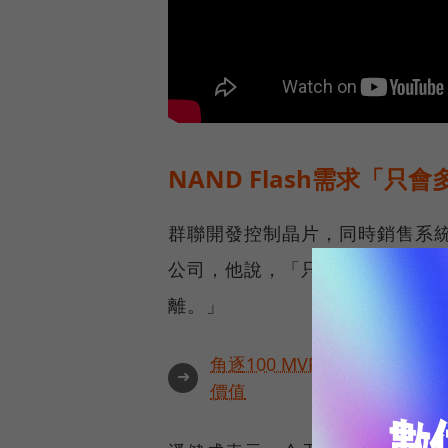
NAND Flash需求「只
群聯開發控制晶片，同時銷售系
公司，他說，「只在乎群聯能否
離。」
角逐100 MVP盛典雙重榮
➜
價值