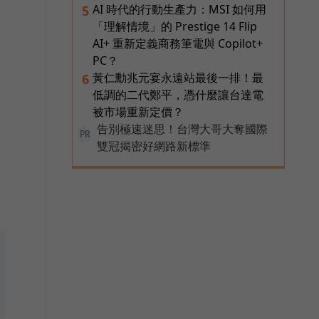
AI 時代的行動生產力：MSI 如何用
5
「理解情境」的 Prestige 14 Flip
AI+ 重新定義商務筆電與 Copilot+
PC？
黃仁勳兆元宴永遠站最後一排！最
6
低調的二代鄭平，憑什麼讓台達電
被市場重新定價？
告別極速迷思！台灣大哥大奪國際
PR
雙冠揭密好網路新標準