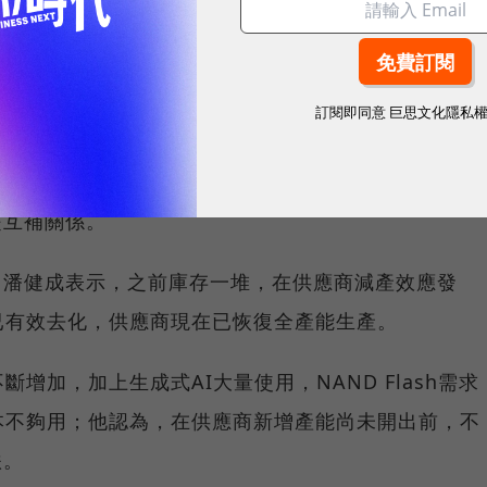
sh供應商鎧俠（KIOXIA）、美光（Micron）、威騰
及SK海力士（Hynix）等都是群聯的客戶，群聯同時也
，而他們更需要群聯」。
訂閱即同意
巨思文化隱私
，需要控制晶片，NAND Flash供應商採用群聯的控制晶
群聯則採用他們的NAND Flash，與小型客戶做生
商是互補關係。
狀況，潘健成表示，之前庫存一堆，在供應商減產效應發
已有效去化，供應商現在已恢復全產能生產。
增加，加上生成式AI大量使用，NAND Flash需求
本不夠用；他認為，在供應商新增產能尚未開出前，不
跌。