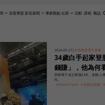
聞
深度專題
影音新聞
專家觀點
社群
活動
課程
雜誌
2024.05.27
|
半導體與電子產業
34歲白手起家登
錢賺」，他為何看
群聯電子成立將滿24年，創辦人潘健
司。
＃NAND Flash
＃快閃記憶體