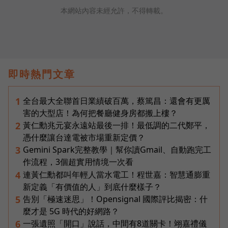
本網站內容未經允許，不得轉載。
即時熱門文章
全台最大全聯首日業績破百萬，蔡篤昌：還會有更厲
1
害的大型店！為何把餐廳健身房都搬上樓？
黃仁勳兆元宴永遠站最後一排！最低調的二代鄭平，
2
憑什麼讓台達電被市場重新定價？
Gemini Spark完整教學｜幫你讀Gmail、自動跑完工
3
作流程，3個超實用情境一次看
連黃仁勳都叫年輕人當水電工！程世嘉：智慧通膨重
4
新定義「有價值的人」到底什麼樣子？
告別「極速迷思」！Opensignal 國際評比揭密：什
5
麼才是 5G 時代的好網路？
一張遺照「開口」說話，中間有8道關卡！翊嘉禮儀
6