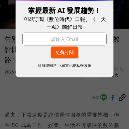
掌握最新 AI 發展趨勢！
立即訂閱《數位時代》日報、《一天
一AI》圖解日報
告別「極速迷思」！Opensignal 國際
評比揭密：什麼才是 5G 時代的好網
路？
訂閱即同意
巨思文化隱私權政策
sponsored by
2026.08.03
|
3C生活
台灣大哥大
分享
過去，下載速度是評價電信服務的重要指標，但
在 5G 成為工作、娛樂、生活不可或缺的數位基