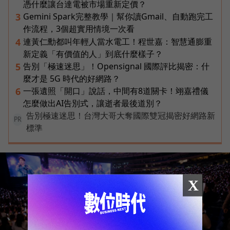
憑什麼讓台達電被市場重新定價？
Gemini Spark完整教學｜幫你讀Gmail、自動跑完工
3
作流程，3個超實用情境一次看
連黃仁勳都叫年輕人當水電工！程世嘉：智慧通膨重
4
新定義「有價值的人」到底什麼樣子？
告別「極速迷思」！Opensignal 國際評比揭密：什
5
麼才是 5G 時代的好網路？
一張遺照「開口」說話，中間有8道關卡！翊嘉禮儀
6
怎麼做出AI告別式，讓逝者最後道別？
告別極速迷思！台灣大哥大奪國際雙冠揭密好網路新
PR
標準
X