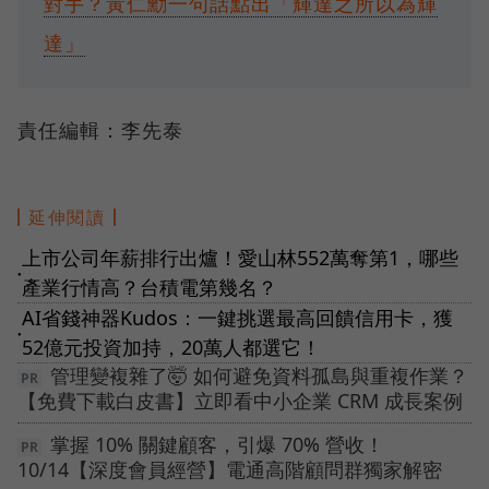
對手？黃仁勳一句話點出「輝達之所以為輝
達」
責任編輯：李先泰
延伸閱讀
上市公司年薪排行出爐！愛山林552萬奪第1，哪些
●
產業行情高？台積電第幾名？
AI省錢神器Kudos：一鍵挑選最高回饋信用卡，獲
●
52億元投資加持，20萬人都選它！
管理變複雜了🤯 如何避免資料孤島與重複作業？
【免費下載白皮書】立即看中小企業 CRM 成長案例
掌握 10% 關鍵顧客，引爆 70% 營收！
10/14【深度會員經營】電通高階顧問群獨家解密