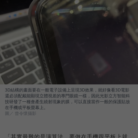
3D結構的畫面要在一般電子設備上呈現3D效果，就好像看3D電影
還必須配戴能顯現立體視差的專門眼鏡一樣，因此光影立方智能科
技研發了一種會產生繞射現象的膜，可以直接當作一般的保護貼放
在手機或平板螢幕上。
圖／ 曾令懷攝影
「其實最難的是演算法，要做在手機跟平板上就