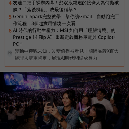
友達二把手裸辭內幕！彭双浪親邀的接班人為何撕破
4
臉？「落後群創」成最後稻草？
Gemini Spark完整教學｜幫你讀Gmail、自動跑完工
5
作流程，3個超實用情境一次看
AI 時代的行動生產力：MSI 如何用「理解情境」的
6
Prestige 14 Flip AI+ 重新定義商務筆電與 Copilot+
PC？
變動中迎戰未知，改變值得被看見！國際品牌X百大
PR
經理人雙重肯定，展現AI時代關鍵成長力