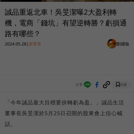
誠品重返北車！吳旻潔曝2大盈利轉
機，電商「錢坑」有望逆轉勝？虧損通
路有哪些？
2024.05.28
|
新零售
劉燿瑜
分享
收藏
「今年誠品最大目標要拚轉虧為盈。」誠品生活
董事長吳旻潔於5月25日召開的股東會上信心喊
話。