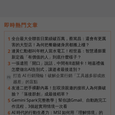
即時熱門文章
全台最大全聯首日業績破百萬，蔡篤昌：還會有更厲
1
害的大型店！為何把餐廳健身房都搬上樓？
連黃仁勳都叫年輕人當水電工！程世嘉：智慧通膨重
2
新定義「有價值的人」到底什麼樣子？
一張遺照「開口」說話，中間有8道關卡！翊嘉禮儀
3
怎麼做出AI告別式，讓逝者最後道別？
打造 AI 行銷飛輪！破解企業行銷「工具越多卻成效
PR
越差」的盲點
友達二把手裸辭內幕！彭双浪親邀的接班人為何撕破
4
臉？「落後群創」成最後稻草？
Gemini Spark完整教學｜幫你讀Gmail、自動跑完工
5
作流程，3個超實用情境一次看
AI 時代的行動生產力：MSI 如何用「理解情境」的
6