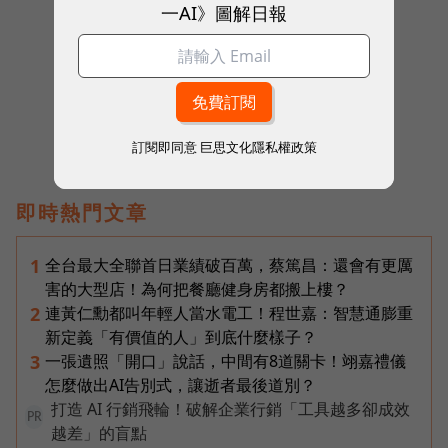
一AI》圖解日報
往下滑看下一篇文章
訂閱即同意
巨思文化隱私權政策
即時熱門文章
全台最大全聯首日業績破百萬，蔡篤昌：還會有更厲
1
害的大型店！為何把餐廳健身房都搬上樓？
連黃仁勳都叫年輕人當水電工！程世嘉：智慧通膨重
2
新定義「有價值的人」到底什麼樣子？
一張遺照「開口」說話，中間有8道關卡！翊嘉禮儀
3
怎麼做出AI告別式，讓逝者最後道別？
打造 AI 行銷飛輪！破解企業行銷「工具越多卻成效
PR
越差」的盲點