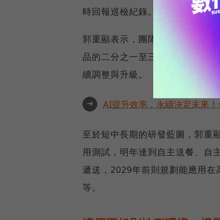
時回報巡檢紀錄。
郭重顯表示，團隊自主研發的機
品的二分之一至三分之一，也提
續調整與升級。
➜
AI提升效率，永續決定未來！全
至於短中長期的研發藍圖，郭重
用測試，明年達到自主送餐、自主
遞送，2029年前則規劃能應用
等。