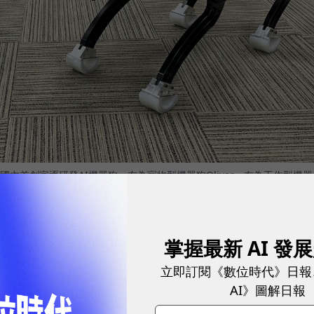
內首創字逐研發AI機器狗，左為寵物型機器狗Oliver，右為工作型機器
掌握最新 AI 發
家環境，具有動作教導與AI視覺等功能，可進行語音、表
立即訂閱《數位時代》日報
作型的Dustin，則適用於產業端的工業巡檢與物品
AI》圖解日報
音噪、視覺、溫度、氣體等，並可結合Line Bot即