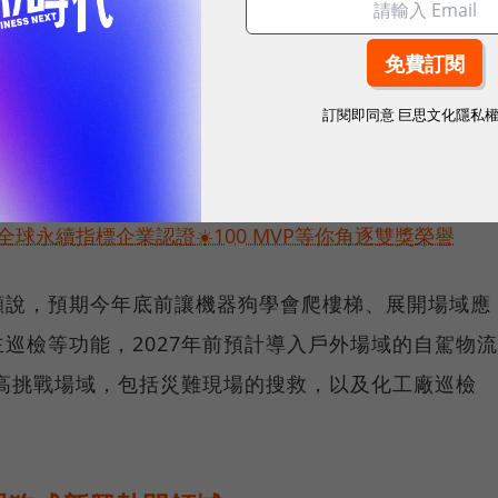
器狗具備的優勢，包括較便宜的售價，約為國外類似產
訂閱即同意
巨思文化隱私
供在地客製化服務，得以加速導入客戶場域，亦便於後
球永續指標企業認證☀️100 MVP等你角逐雙獎榮譽
顯說，預期今年底前讓機器狗學會爬樓梯、展開場域應
巡檢等功能，2027年前預計導入戶外場域的自駕物流
在高挑戰場域，包括災難現場的搜救，以及化工廠巡檢