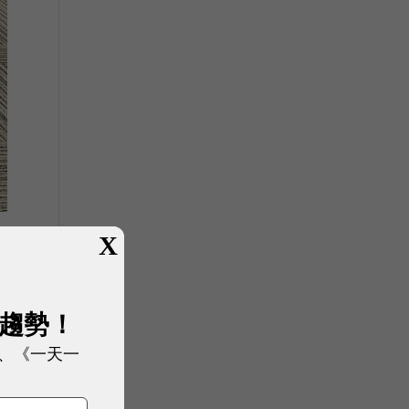
X
展趨勢！
、《一天一
遞