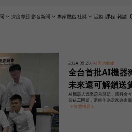
聞
深度專題
影音新聞
專家觀點
社群
活動
課程
雜誌
2024.05.29
|
AI與大數據
全台首批AI機
未來還可解鎖送
AI機器人近來蔚為話題，國科會
業缺工問題，還能作為居家療癒
＃智慧機器人