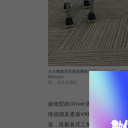
台大機械系郭重顯團隊在國科會支持下，打造國
狗Dustin
圖／ 孫嘉君攝影
寵物型的Oliver適合應用在居
情偵測及透過VR眼鏡互動操控；工
送，搭載各式工業用途感測器，包括