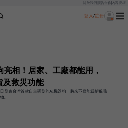
關於我們
廣告合作
內容授權
登入
/
註冊
器狗亮相！居家、工廠都能用，
貨及救災功能
今日發表台灣首款自主研發的AI機器狗，將來不僅能緩解服務
寵物。