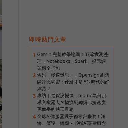
即時熱門文章
Gemini完整教學地圖！37篇實測整
1
理，Notebooks、Spark、提示詞
架構全打包
告別「極速迷思」！Opensignal 國
2
際評比揭密：什麼才是 5G 時代的好
網路？
專訪｜進貨沒變快，momo為何仍
3
導入機器人？物流副總揭比拚速度
更棘手的缺工難題
全球AI伺服器幾乎都靠台廠做！鴻
4
海、廣達、緯穎⋯19檔AI基建概念