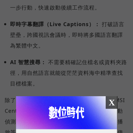
一步行動，快速啟動後續工作流程。
即時字幕翻譯（Live Captions）：
打破語言
壁壘，跨國視訊會議時，即時將多國語言翻譯
為繁體中文。
AI 智慧搜尋：
不需要精確記住檔名或資料夾路
徑，用自然語言就能從茫茫資料海中精準查找
目標檔案。
除了微軟的生態系，MSI 更導入獨家研發的 MSI
X
Center 中控軟體，其中「AI 智慧引擎」能自動
偵測使用情境（如視訊會議、文書處理、影音播
放等），主動調節各項硬體設定與效能表現，使