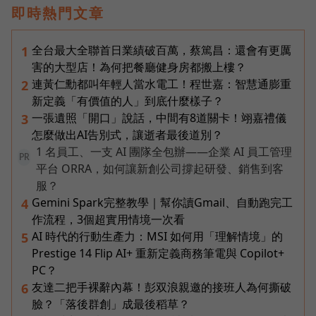
即時熱門文章
全台最大全聯首日業績破百萬，蔡篤昌：還會有更厲
1
害的大型店！為何把餐廳健身房都搬上樓？
連黃仁勳都叫年輕人當水電工！程世嘉：智慧通膨重
2
新定義「有價值的人」到底什麼樣子？
一張遺照「開口」說話，中間有8道關卡！翊嘉禮儀
3
怎麼做出AI告別式，讓逝者最後道別？
1 名員工、一支 AI 團隊全包辦——企業 AI 員工管理
PR
平台 ORRA，如何讓新創公司撐起研發、銷售到客
服？
Gemini Spark完整教學｜幫你讀Gmail、自動跑完工
4
作流程，3個超實用情境一次看
AI 時代的行動生產力：MSI 如何用「理解情境」的
5
Prestige 14 Flip AI+ 重新定義商務筆電與 Copilot+
PC？
友達二把手裸辭內幕！彭双浪親邀的接班人為何撕破
6
臉？「落後群創」成最後稻草？