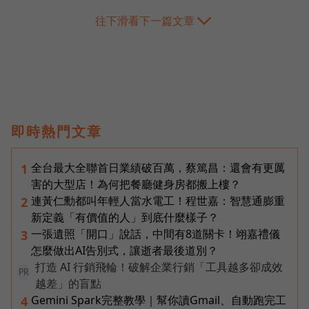
往下滑看下一篇文章
即時熱門文章
全台最大全聯首日業績破百萬，蔡篤昌：還會有更厲
1
害的大型店！為何把餐廳健身房都搬上樓？
連黃仁勳都叫年輕人當水電工！程世嘉：智慧通膨重
2
新定義「有價值的人」到底什麼樣子？
一張遺照「開口」說話，中間有8道關卡！翊嘉禮儀
3
怎麼做出AI告別式，讓逝者最後道別？
打造 AI 行銷飛輪！破解企業行銷「工具越多卻成效
PR
越差」的盲點
Gemini Spark完整教學｜幫你讀Gmail、自動跑完工
4