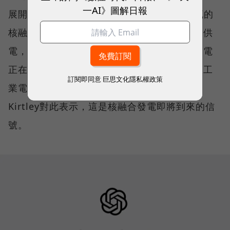
一AI》圖解日報
展開合作，計劃在2030年建造一座500萬兆瓦的
核融合發電廠，這個數量足以為幾十萬戶家庭供
電，大約相當於一個傳統發電廠。「核融合發電
正在走出聯邦政府資助的研究專案領域，進入工
訂閱即同意
巨思文化隱私權政策
業電力開發領域。」Helion首席執行長David
Kirtley對此表示，這是核融合發電即將到來的信
號。