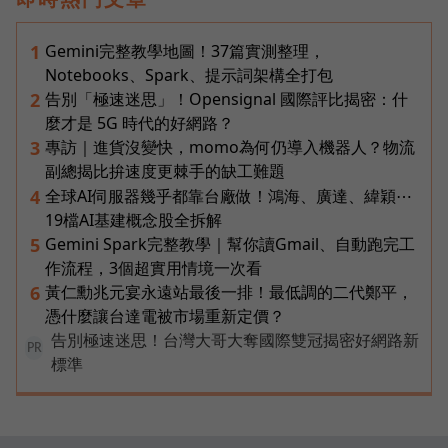
Gemini完整教學地圖！37篇實測整理，
1
Notebooks、Spark、提示詞架構全打包
告別「極速迷思」！Opensignal 國際評比揭密：什
2
麼才是 5G 時代的好網路？
專訪｜進貨沒變快，momo為何仍導入機器人？物流
3
副總揭比拚速度更棘手的缺工難題
全球AI伺服器幾乎都靠台廠做！鴻海、廣達、緯穎⋯
4
19檔AI基建概念股全拆解
Gemini Spark完整教學｜幫你讀Gmail、自動跑完工
5
作流程，3個超實用情境一次看
黃仁勳兆元宴永遠站最後一排！最低調的二代鄭平，
6
憑什麼讓台達電被市場重新定價？
告別極速迷思！台灣大哥大奪國際雙冠揭密好網路新
PR
標準