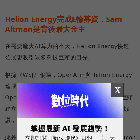
Helion Energy完成E輪募資，Sam
Altman是背後最大金主
在需要龐大AI算力的今天，Helion Energy快速
發展更吸引眾多科技巨頭的目光。
根據《WSJ》報導，OpenAI正與Helion Energy
達成協定，計畫為數據中心提供電力。除了
X
OpenAI之外，Helion Energy也與其他科技巨頭
建立了合作關係，微軟去年就與其簽訂了供電協
議，成為了Helion Energy的第一個客戶。
掌握最新 AI 發展趨勢！
此外，Helion Energy更與美國鋼鐵製造商Nucor
立即訂閱《數位時代》日報、《一天