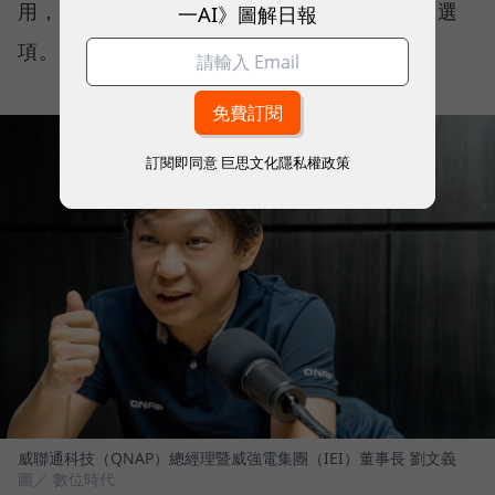
用，而是一開始就沒有把核心資料全面上雲的選
一AI》圖解日報
項。
訂閱即同意
巨思文化隱私權政策
威聯通科技（QNAP）總經理暨威強電集團（IEI）董事長 劉文義
圖／ 數位時代