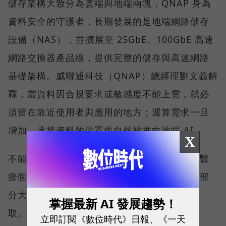
儲存架構大致分為雲端與地端兩塊，QNAP 身為
資料安全的守護者，長期發展的是地端網路儲存
設備（NAS），並擴展至 25GbE、100GbE 高速
網路交換器產品線，提供完整的儲存與高速網路
基礎架構。威聯通科技（QNAP）總經理劉文義解
釋，當資料因合規要求或敏感度不能上雲，就必
須留在靠近使用者與應用的地方；運算需求一旦
增加，承接資料的裝置也自然被推向地端 AI。
X
不能上雲的名單比想像中長。醫療業持有大量醫
療個資，金融與保險業受到合規與法規限制，部
分大學院校與設計公司也不希望資料被雲端存
掌握最新 AI 發展趨勢！
取。對這些組織而言，問題並不是雲端好不好
立即訂閱《數位時代》日報、《一天