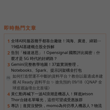
即時熱門文章
全球AI伺服器幾乎都靠台廠做！鴻海、廣達、緯穎⋯
1
19檔AI基建概念股全拆解
告別「極速迷思」！Opensignal 國際評比揭密：什
2
麼才是 5G 時代的好網路？
Gemini完整教學地圖！37篇實測整理，
3
Notebooks、Spark、提示詞架構全打包
如何打造營運不中斷的資料平台？教你以最適成本建
PR
構 AI Ready 資料平台 ✨ 搶先預約 09/18《QNAP 全
球巡迴論壇台北首場》
黃仁勳再喊下一波AI浪潮是機器人！輝達Jetson
4
Thor台鏈名單曝光，這些可望成受惠族群
專訪｜進貨沒變快，momo為何仍導入機器人？物流
5