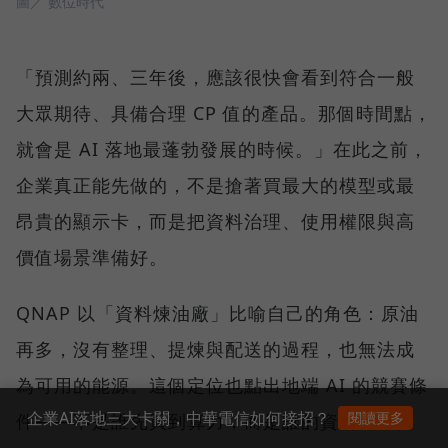
圖／ 數位時代
「預測約兩、三年後，應該很快會看到符合一般
大眾期待、具備合理 CP 值的產品。那個時間點，
就會是 AI 落地最蓬勃發展的時候。」在此之前，
企業真正能先做的，不是搶著買最大的模型或最
昂貴的顯示卡，而是把資料治理、使用權限與高
價值場景準備好。
QNAP 以「資料煉油廠」比喻自己的角色：原油
再多，沒有整理、提煉與配送的過程，也無法成
為可用的能源。這個定位也點出地端 AI 的競賽條
企業AI落地三大卡關，中華電信如何接招？
閱讀更多
件——不是誰先買到算力，而是誰的資料先準備