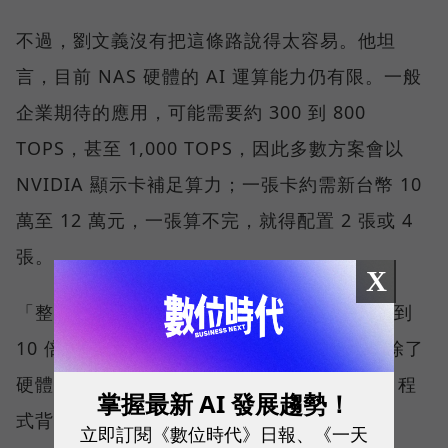
不過，劉文義沒有把這條路說得太容易。他坦
言，目前 NAS 硬體的 AI 運算能力仍有限。一般
企業期待的應用，可能需要約 300 到 800
TOPS，甚至 1,000 TOPS，因此多數方案會以
NVIDIA 顯示卡補足算力；一張卡約需新台幣 10
萬至 12 萬元，一張算不完，就得配置 2 張或 4
張。
X
「整體成本可能是過去單獨一台 NAS 的 5 倍到
10 倍，並不是大部分中小企業都能接受。」除了
硬體，使用者還需要 AI 應用的 Know-how、程
掌握最新 AI 發展趨勢！
式背景與開發資源，這些都是落地成本。
立即訂閱《數位時代》日報、《一天