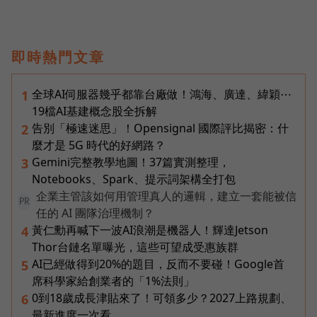
即時熱門文章
全球AI伺服器幾乎都靠台廠做！鴻海、廣達、緯穎⋯
1
19檔AI基建概念股全拆解
告別「極速迷思」！Opensignal 國際評比揭密：什
2
麼才是 5G 時代的好網路？
Gemini完整教學地圖！37篇實測整理，
3
Notebooks、Spark、提示詞架構全打包
企業主管該如何用管理真人的邏輯，建立一套能被信
PR
任的 AI 團隊治理機制？
黃仁勳再喊下一波AI浪潮是機器人！輝達Jetson
4
Thor台鏈名單曝光，這些可望成受惠族群
AI已經做得到20%的題目，反而不要碰！Google首
5
席科學家給創業者的「1%法則」
0到18歲成長津貼來了！可領多少？2027上路規劃、
6
最新進度一次看