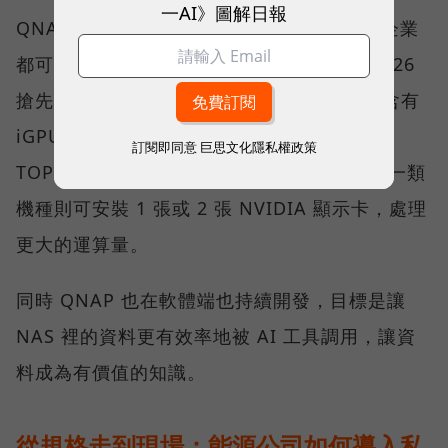
一AI》圖解日報
QNAP 則是透過算力分級讓各規模與需求的企業
都可以有適合的解決方案。在 Computex 2026
搶先亮相的 QNAP AI NAS 中，一類是採用含有
iGPU 與專屬 NPU 的處理器平台，以一百多
訂閱即同意
巨思文化隱私權政策
TOPS 的範圍，可順暢使用 AI 應用程式；另一類
機種則可安裝 1 張或 2 張 NVIDIA 顯示卡，處理
更大的運算量。
同時 QNAP 也在軟體端也持續開發，目標是讓
NAS 裡的資料更有效率地被 AI 工具調用，讓資
料成為有價值的知識。
從規格走到現場：能源公司如何導入私