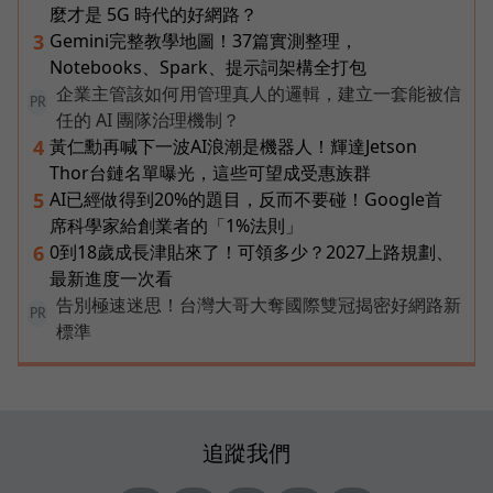
麼才是 5G 時代的好網路？
Gemini完整教學地圖！37篇實測整理，
3
Notebooks、Spark、提示詞架構全打包
企業主管該如何用管理真人的邏輯，建立一套能被信
PR
任的 AI 團隊治理機制？
黃仁勳再喊下一波AI浪潮是機器人！輝達Jetson
4
Thor台鏈名單曝光，這些可望成受惠族群
AI已經做得到20%的題目，反而不要碰！Google首
5
席科學家給創業者的「1%法則」
0到18歲成長津貼來了！可領多少？2027上路規劃、
6
最新進度一次看
告別極速迷思！台灣大哥大奪國際雙冠揭密好網路新
PR
標準
追蹤我們