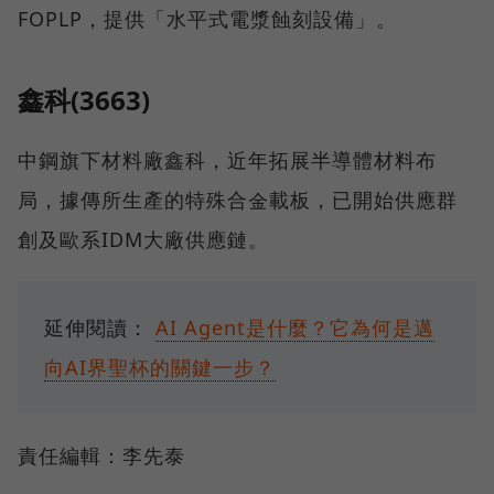
FOPLP，提供「水平式電漿蝕刻設備」。
鑫科(3663)
中鋼旗下材料廠鑫科，近年拓展半導體材料布
局，據傳所生產的特殊合金載板，已開始供應群
創及歐系IDM大廠供應鏈。
延伸閱讀：
AI Agent是什麼？它為何是邁
向AI界聖杯的關鍵一步？
責任編輯：李先泰