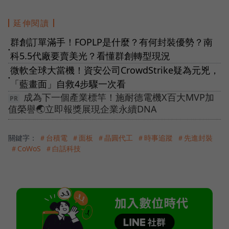
延伸閱讀
群創訂單滿手！FOPLP是什麼？有何封裝優勢？南
●
科5.5代廠要賣美光？看懂群創轉型現況
微軟全球大當機！資安公司CrowdStrike疑為元兇，
●
「藍畫面」自救4步驟一次看
成為下一個產業標竿！施耐德電機X百大MVP加
值榮譽🌏立即報獎展現企業永續DNA
關鍵字：
＃台積電
＃面板
＃晶圓代工
＃時事追蹤
＃先進封裝
＃CoWoS
＃白話科技