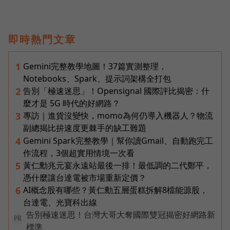
即時熱門文章
Gemini完整教學地圖！37篇實測整理，
1
Notebooks、Spark、提示詞架構全打包
告別「極速迷思」！Opensignal 國際評比揭密：什
2
麼才是 5G 時代的好網路？
專訪｜進貨沒變快，momo為何仍導入機器人？物流
3
副總揭比拚速度更棘手的缺工難題
Gemini Spark完整教學｜幫你讀Gmail、自動跑完工
4
作流程，3個超實用情境一次看
黃仁勳兆元宴永遠站最後一排！最低調的二代鄭平，
5
憑什麼讓台達電被市場重新定價？
AI概念股有哪些？黃仁勳五層蛋糕拆解8檔能源股，
6
台達電、光寶科出線
告別極速迷思！台灣大哥大奪國際雙冠揭密好網路新
PR
標準