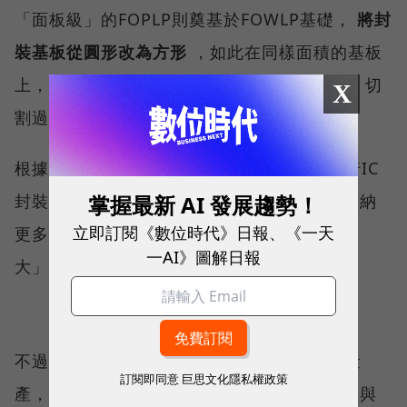
「面板級」的FOPLP則奠基於FOWLP基礎，
將封
裝基板從圓形改為方形
，如此在同樣面積的基板
上，能擺放更多的晶片，不僅生產 效率提升，切
X
割過程中浪費的材料也更少，成本相對降低。
根據經濟部先前
說明
，FOPLP以面板產線進行IC
掌握最新 AI 發展趨勢！
封裝，方形基板利用率可達到95%，具備「容納
立即訂閱《數位時代》日報、《一天
更多的I/O數」、「體積更小」、「效能更強
一AI》圖解日報
大」、「節省電力消耗」等技術優勢。
不過，FOPLP技術還在發展中，尚未大規模量
訂閱即同意
巨思文化隱私權政策
產，面臨的困難主要來自於面板翹曲、均勻性與