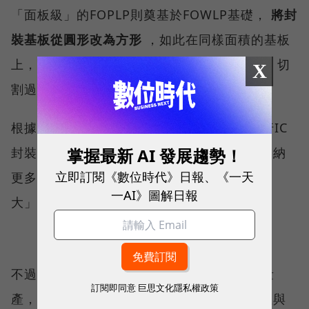
「面板級」的FOPLP則奠基於FOWLP基礎，
將封
裝基板從圓形改為方形
，如此在同樣面積的基板
上，能擺放更多的晶片，不僅生產 效率提升，切
X
割過程中浪費的材料也更少，成本相對降低。
根據經濟部先前
說明
，FOPLP以面板產線進行IC
掌握最新 AI 發展趨勢！
封裝，方形基板利用率可達到95%，具備「容納
立即訂閱《數位時代》日報、《一天
更多的I/O數」、「體積更小」、「效能更強
一AI》圖解日報
大」、「節省電力消耗」等技術優勢。
不過，FOPLP技術還在發展中，尚未大規模量
訂閱即同意
巨思文化隱私權政策
產，面臨的困難主要來自於面板翹曲、均勻性與