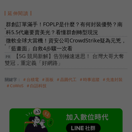
延伸閱讀
群創訂單滿手！FOPLP是什麼？有何封裝優勢？南
●
科5.5代廠要賣美光？看懂群創轉型現況
微軟全球大當機！資安公司CrowdStrike疑為元兇，
●
「藍畫面」自救4步驟一次看
【5G 競局新解】告別極速迷思！ 台灣大哥大奪
雙冠，重定義「好網路」
關鍵字：
＃台積電
＃面板
＃晶圓代工
＃時事追蹤
＃先進封裝
＃CoWoS
＃白話科技