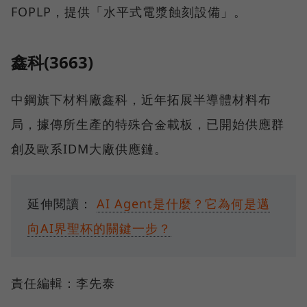
FOPLP，提供「水平式電漿蝕刻設備」。
鑫科(3663)
中鋼旗下材料廠鑫科，近年拓展半導體材料布
局，據傳所生產的特殊合金載板，已開始供應群
創及歐系IDM大廠供應鏈。
延伸閱讀：
AI Agent是什麼？它為何是邁
向AI界聖杯的關鍵一步？
責任編輯：李先泰