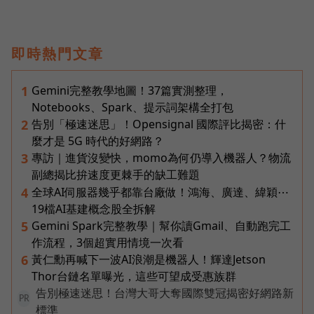
即時熱門文章
Gemini完整教學地圖！37篇實測整理，
1
Notebooks、Spark、提示詞架構全打包
告別「極速迷思」！Opensignal 國際評比揭密：什
2
麼才是 5G 時代的好網路？
專訪｜進貨沒變快，momo為何仍導入機器人？物流
3
副總揭比拚速度更棘手的缺工難題
全球AI伺服器幾乎都靠台廠做！鴻海、廣達、緯穎⋯
4
19檔AI基建概念股全拆解
Gemini Spark完整教學｜幫你讀Gmail、自動跑完工
5
作流程，3個超實用情境一次看
黃仁勳再喊下一波AI浪潮是機器人！輝達Jetson
6
Thor台鏈名單曝光，這些可望成受惠族群
告別極速迷思！台灣大哥大奪國際雙冠揭密好網路新
PR
標準