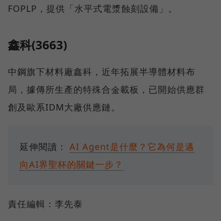
FOPLP，提供「水平式電漿蝕刻設備」。
鑫科(3663)
中鋼旗下材料廠鑫科，近年拓展半導體材料布
局，據傳所生產的特殊合金載板，已開始供應群
創及歐系IDM大廠供應鏈。
延伸閱讀：
AI Agent是什麼？它為何是邁
向AI界聖杯的關鍵一步？
責任編輯：李先泰