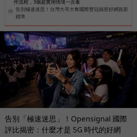
作流程，3個超實用情境一次看
告別極速迷思！台灣大哥大奪國際雙冠揭密好網路新
PR
標準
告別「極速迷思」！Opensignal 國際
評比揭密：什麼才是 5G 時代的好網