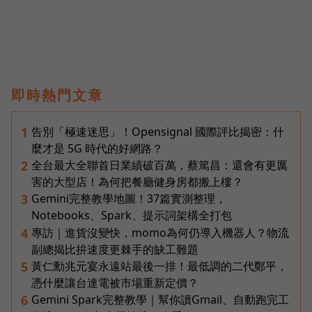
即時熱門文章
告別「極速迷思」！Opensignal 國際評比揭密：什
1
麼才是 5G 時代的好網路？
全台最大全聯首日業績破百萬，蔡篤昌：還會有更厲
2
害的大型店！為何把餐廳健身房都搬上樓？
Gemini完整教學地圖！37篇實測整理，
3
Notebooks、Spark、提示詞架構全打包
專訪｜進貨沒變快，momo為何仍導入機器人？物流
4
副總揭比拚速度更棘手的缺工難題
黃仁勳兆元宴永遠站最後一排！最低調的二代鄭平，
5
憑什麼讓台達電被市場重新定價？
Gemini Spark完整教學｜幫你讀Gmail、自動跑完工
6