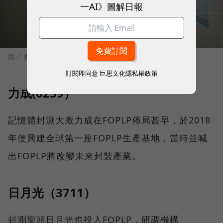
一AI》圖解日報
圖／ 群創提供
訂閱即同意
巨思文化隱私權政策
力成(6239）
記憶體封測大廠力成在FOPLP佈局甚早，於2018
年便興建全球第一座FOPLP生產基地，當時並喊
出FOPLP將改變未來封裝產業。
日月光（3711）
封測龍頭日月光也投入FOPLP，研調機構