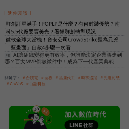
延伸閱讀
群創訂單滿手！FOPLP是什麼？有何封裝優勢？南
●
科5.5代廠要賣美光？看懂群創轉型現況
微軟全球大當機！資安公司CrowdStrike疑為元兇，
●
「藍畫面」自救4步驟一次看
AI讓組織變得更有效率，但誰能決定企業將走到
哪？百大MVP倒數徵件中！成為下一代產業典範
關鍵字：
＃台積電
＃面板
＃晶圓代工
＃時事追蹤
＃先進封裝
＃CoWoS
＃白話科技