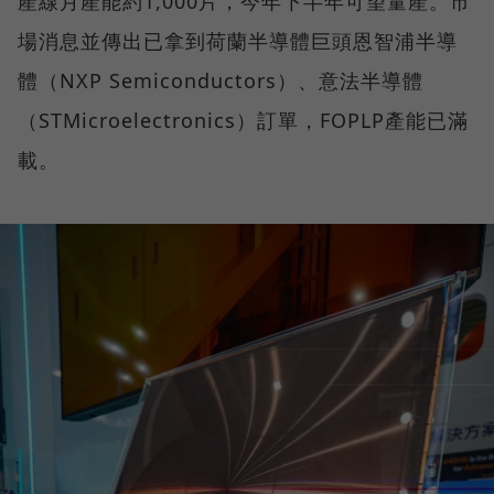
產線月產能約1,000片，今年下半年可望量產。市
場消息並傳出已拿到荷蘭半導體巨頭恩智浦半導
體（NXP Semiconductors）、意法半導體
（STMicroelectronics）訂單，FOPLP產能已滿
載。