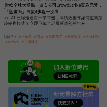
微軟全球大當機！資安公司CrowdStrike疑為元兇，
●
「藍畫面」自救4步驟一次看
AI 已經走進每一筆商機，高績效團隊如何重新定
義銷售模式？立即下載全球最新趨勢報告➤
關鍵字：
＃台積電
＃面板
＃晶圓代工
＃時事追蹤
＃先進封裝
＃CoWoS
＃白話科技