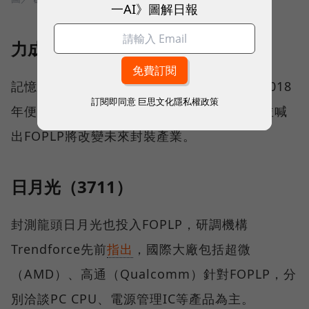
一AI》圖解日報
力成(6239）
記憶體封測大廠力成在FOPLP佈局甚早，於2018
訂閱即同意
巨思文化隱私權政策
年便興建全球第一座FOPLP生產基地，當時並喊
出FOPLP將改變未來封裝產業。
日月光（3711）
封測龍頭日月光也投入FOPLP，研調機構
Trendforce先前
指出
，國際大廠包括超微
（AMD）、高通（Qualcomm）針對FOPLP，分
別洽談PC CPU、電源管理IC等產品為主。