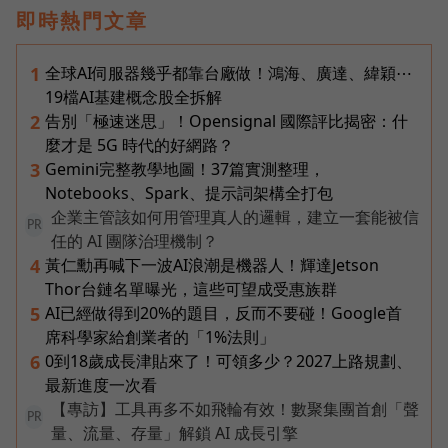
即時熱門文章
全球AI伺服器幾乎都靠台廠做！鴻海、廣達、緯穎⋯
1
19檔AI基建概念股全拆解
告別「極速迷思」！Opensignal 國際評比揭密：什
2
麼才是 5G 時代的好網路？
Gemini完整教學地圖！37篇實測整理，
3
Notebooks、Spark、提示詞架構全打包
企業主管該如何用管理真人的邏輯，建立一套能被信
PR
任的 AI 團隊治理機制？
黃仁勳再喊下一波AI浪潮是機器人！輝達Jetson
4
Thor台鏈名單曝光，這些可望成受惠族群
AI已經做得到20%的題目，反而不要碰！Google首
5
席科學家給創業者的「1%法則」
0到18歲成長津貼來了！可領多少？2027上路規劃、
6
最新進度一次看
【專訪】工具再多不如飛輪有效！數聚集團首創「聲
PR
量、流量、存量」解鎖 AI 成長引擎