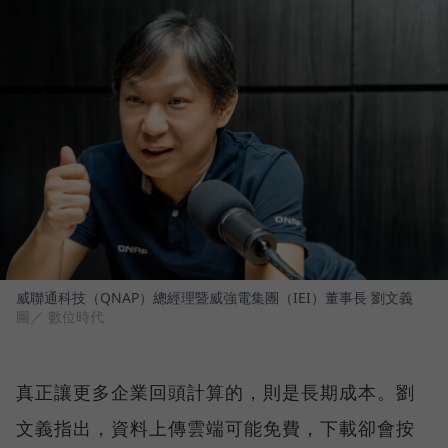
威聯通科技（QNAP）總經理暨威強電集團（IEI）董事長 劉文義
圖／ 數位時代
真正讓更多企業回頭計算的，則是長期成本。劉
文義指出，資料上傳雲端可能免費，下載卻會按