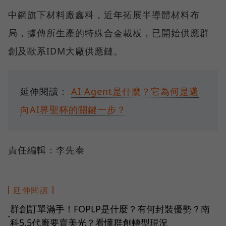
中鋼旗下材料廠鑫科，近年拓展半導體材料布
局，據傳所生產的特殊合金載板，已開始供應群
創及歐系IDM大廠供應鏈。
延伸閱讀：
AI Agent是什麼？它為何是邁
向AI界聖杯的關鍵一步？
責任編輯：李先泰
延伸閱讀
群創訂單滿手！FOPLP是什麼？有何封裝優勢？南
●
科5.5代廠要賣美光？看懂群創轉型現況