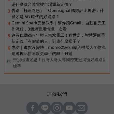
憑什麼讓台達電被市場重新定價？
告別「極速迷思」！Opensignal 國際評比揭密：什
3
麼才是 5G 時代的好網路？
Gemini Spark完整教學｜幫你讀Gmail、自動跑完工
4
作流程，3個超實用情境一次看
連黃仁勳都叫年輕人當水電工！程世嘉：智慧通膨重
5
新定義「有價值的人」到底什麼樣子？
專訪｜進貨沒變快，momo為何仍導入機器人？物流
6
副總揭比拚速度更棘手的缺工難題
告別極速迷思！台灣大哥大奪國際雙冠揭密好網路新
PR
標準
追蹤我們