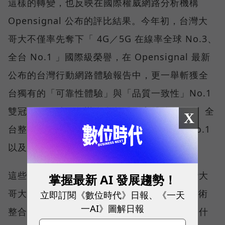
這樣的轉變，也反映在國際權威網路分析機構
Opensignal 公布的評比結果。今年初，台灣大
哥大不僅率先奪下「 4G／5G 在線率全球 No.3、
全台 No.1 」國際級榮譽，在 Opensignal 最新
公布的台灣行動網路體驗報告中，更一舉斬獲全
台獨有的「可靠性體驗」與「品質一致性」No.1
雙冠王，同時，包辦全台整體影音體驗 No.1、全
X
台整體語音體驗 No.1、全台 5G 語音體驗 No.1
以及全台網路在線率 No.1 多項榮譽。
這些獎項反映的不只是網路順暢，更代表台灣大
掌握最新 AI 發展趨勢！
哥大長期投入頻譜布局、基地台建設與 5G 技術
立即訂閱《數位時代》日報、《一天
一AI》圖解日報
整合所累積的成果，也讓外界重新思考：究竟什