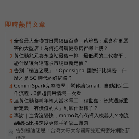
即時熱門文章
全台最大全聯首日業績破百萬，蔡篤昌：還會有更厲
1
害的大型店！為何把餐廳健身房都搬上樓？
黃仁勳兆元宴永遠站最後一排！最低調的二代鄭平，
2
憑什麼讓台達電被市場重新定價？
告別「極速迷思」！Opensignal 國際評比揭密：什
3
麼才是 5G 時代的好網路？
Gemini Spark完整教學｜幫你讀Gmail、自動跑完工
4
作流程，3個超實用情境一次看
連黃仁勳都叫年輕人當水電工！程世嘉：智慧通膨重
5
新定義「有價值的人」到底什麼樣子？
專訪｜進貨沒變快，momo為何仍導入機器人？物流
6
副總揭比拚速度更棘手的缺工難題
告別極速迷思！台灣大哥大奪國際雙冠揭密好網路新
PR
標準