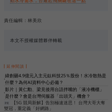
動水冷需求，台廠起飛關鍵在這一點
責任編輯：林美欣
本文不授權媒體夥伴轉載
延伸閱讀
緯創砸4.9億元入主元鈦科技25％股份！水冷散熱是
●
什麼？為何AI資料中心必備？
影片｜黃仁勳、梁見後用台語拌嘴的「液冷機櫃」
●
是什麼？會是台灣伺服器「出頭天」機會？
【5G 競局新解】告別極速迷思！ 台灣大哥大奪
雙冠，重定義「好網路」