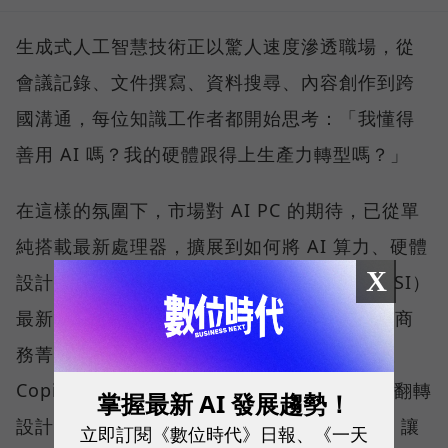
生成式人工智慧技術正以驚人速度滲透職場，從
會議記錄、文件撰寫、資料搜尋、內容創作到跨
國溝通，每位知識工作者都開始思考：「我懂得
善用 AI 嗎？我的硬體跟得上生產力轉型嗎？」
在這樣的氛圍下，市場對 AI PC 的期待，已從單
純搭載最新處理器，擴展到如何將 AI 算力、硬體
X
設計與真實使用情境無縫整合。微星科技（MSI）
最新推出的 Prestige 14 Flip AI+，正是專為商
務菁英與專業人士打造的解方。它結合了微軟
Copilot+ PC 架構、本地端 AI 運算、2-in-1 翻轉
掌握最新 AI 發展趨勢！
設計、高畫質 OLED 顯示器與全天候續航力，讓
立即訂閱《數位時代》日報、《一天