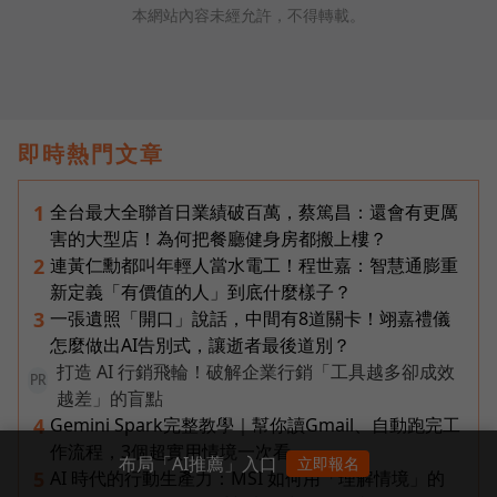
本網站內容未經允許，不得轉載。
即時熱門文章
全台最大全聯首日業績破百萬，蔡篤昌：還會有更厲
1
害的大型店！為何把餐廳健身房都搬上樓？
連黃仁勳都叫年輕人當水電工！程世嘉：智慧通膨重
2
新定義「有價值的人」到底什麼樣子？
一張遺照「開口」說話，中間有8道關卡！翊嘉禮儀
3
怎麼做出AI告別式，讓逝者最後道別？
打造 AI 行銷飛輪！破解企業行銷「工具越多卻成效
PR
越差」的盲點
Gemini Spark完整教學｜幫你讀Gmail、自動跑完工
4
作流程，3個超實用情境一次看
布局「AI推薦」入口
立即報名
AI 時代的行動生產力：MSI 如何用「理解情境」的
5