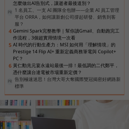
怎麼做出AI告別式，讓逝者最後道別？
1 名員工、一支 AI 團隊全包辦——企業 AI 員工管理
PR
平台 ORRA，如何讓新創公司撐起研發、銷售到客
服？
Gemini Spark完整教學｜幫你讀Gmail、自動跑完工
4
作流程，3個超實用情境一次看
AI 時代的行動生產力：MSI 如何用「理解情境」的
5
Prestige 14 Flip AI+ 重新定義商務筆電與 Copilot+
PC？
黃仁勳兆元宴永遠站最後一排！最低調的二代鄭平，
6
憑什麼讓台達電被市場重新定價？
告別極速迷思！台灣大哥大奪國際雙冠揭密好網路新
PR
標準