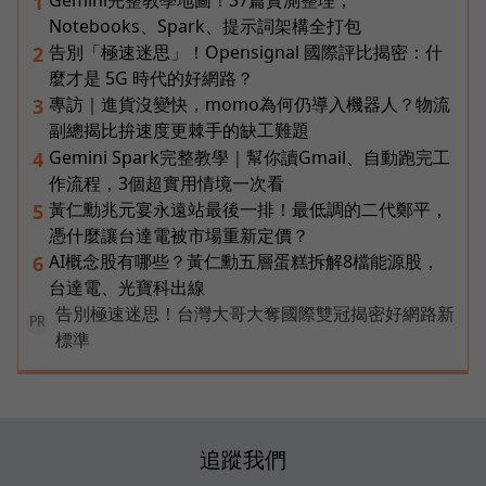
Gemini完整教學地圖！37篇實測整理，
1
Notebooks、Spark、提示詞架構全打包
告別「極速迷思」！Opensignal 國際評比揭密：什
2
麼才是 5G 時代的好網路？
專訪｜進貨沒變快，momo為何仍導入機器人？物流
3
副總揭比拚速度更棘手的缺工難題
Gemini Spark完整教學｜幫你讀Gmail、自動跑完工
4
作流程，3個超實用情境一次看
黃仁勳兆元宴永遠站最後一排！最低調的二代鄭平，
5
憑什麼讓台達電被市場重新定價？
AI概念股有哪些？黃仁勳五層蛋糕拆解8檔能源股，
6
台達電、光寶科出線
告別極速迷思！台灣大哥大奪國際雙冠揭密好網路新
PR
標準
追蹤我們