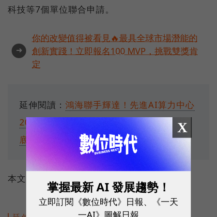
科技等7個單位聯合申請。
你的改變值得被看見🔥最具全球市場潛能的
➜
創新實踐！立即報名100 MVP，挑戰雙獎肯
定
延伸閱讀：
鴻海聯手輝達！先進AI算力中心
2026高雄落成，這座「GB200軍火庫」到
X
底有多強？
本文授權轉載自：
中央社
掌握最新 AI 發展趨勢！
立即訂閱《數位時代》日報、《一天
一AI》圖解日報
延伸閱讀