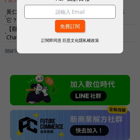
黃仁勳口中的「超級電腦」是什麼？打造AI得靠
●
它？盤點在台超級電腦，它們有哪些任務？
【觀點】機器人管家為何還看不到？台版
●
ChatGPT「TAIDE」會是神隊友嗎？
訂閱即同意
巨思文化隱私權政策
關鍵字：
＃AI