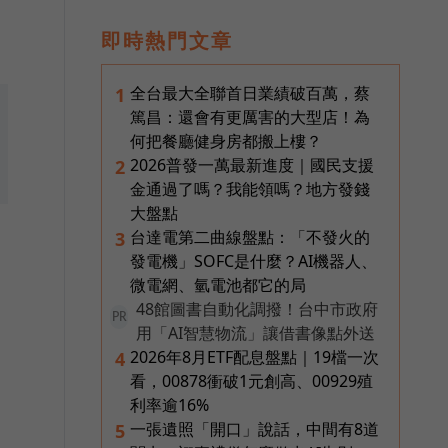
即時熱門文章
全台最大全聯首日業績破百萬，蔡
1
篤昌：還會有更厲害的大型店！為
何把餐廳健身房都搬上樓？
2026普發一萬最新進度｜國民支援
2
金通過了嗎？我能領嗎？地方發錢
大盤點
台達電第二曲線盤點：「不發火的
3
發電機」SOFC是什麼？AI機器人、
微電網、氫電池都它的局
48館圖書自動化調撥！台中市政府
PR
用「AI智慧物流」讓借書像點外送
2026年8月ETF配息盤點｜19檔一次
4
看，00878衝破1元創高、00929殖
利率逾16%
一張遺照「開口」說話，中間有8道
5