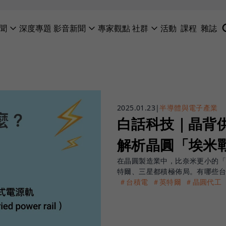
聞
深度專題
影音新聞
專家觀點
社群
活動
課程
雜誌
2025.01.23
|
半導體與電子產業
白話科技｜晶背
解析晶圓「埃米
在晶圓製造業中，比奈米更小的
特爾、三星都積極佈局。有哪些
＃台積電
＃英特爾
＃晶圓代工