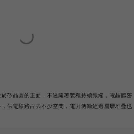
線於矽晶圓的正面，不過隨著製程持續微縮，電晶體密
多，供電線路占去不少空間，電力傳輸經過層層堆疊也