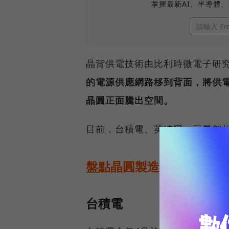
掌握最新AI、半導體
晶背供電技術由比利時微電子研究中
的電源供應網路移到背面，將供
晶圓正面騰出空間。
目前，台積電、英特爾、三星都
盤點晶圓製造三強佈局
台積電