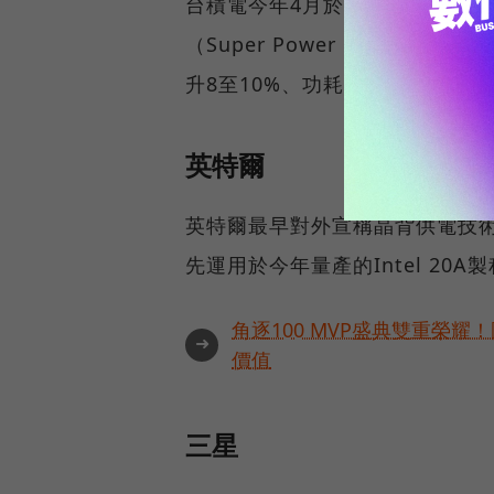
台積電今年4月於北美技術論壇發
（Super Power Rail）技
升8至10%、功耗降低15至20%
英特爾
英特爾最早對外宣稱晶背供電技術投
先運用於今年量產的Intel 20
角逐100 MVP盛典雙重榮
➜
價值
三星