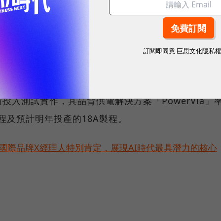
表A16製程，結合台積電晶背供電「超級電軌」
術，以及2奈米製程的奈米片（nanosheet）架構，速度將提
，晶片密度則提升至最高1.1倍，預計2026年量產。
訂閱即同意
巨思文化隱私
入測試實作，其晶背供電解決方案「PowerVia」
A製程及預計明年投產的18A製程。
耀！國際品牌X經理人特別肯定，展現AI時代最具潛力的核心