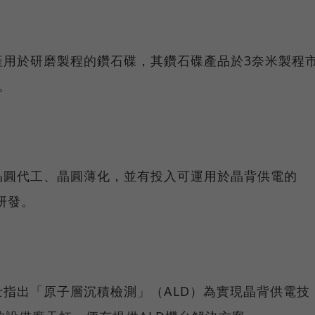
產用於研磨製程的鑽石碟，其鑽石碟產品於3奈米製程
。
晶圓代工、晶圓薄化，並有投入可運用於晶背供電的
）研發。
指出「原子層沉積檢測」（ALD）為實現晶背供電技