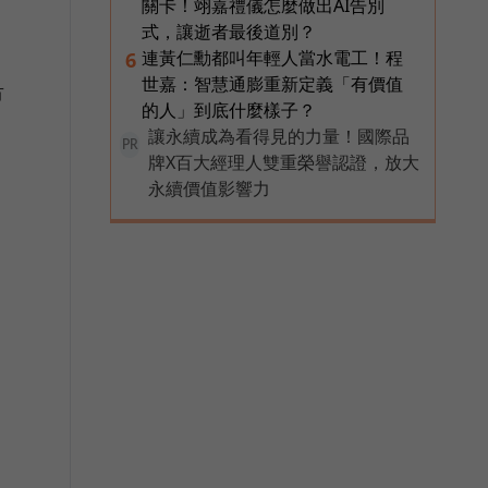
關卡！翊嘉禮儀怎麼做出AI告別
式，讓逝者最後道別？
連黃仁勳都叫年輕人當水電工！程
6
世嘉：智慧通膨重新定義「有價值
市
的人」到底什麼樣子？
讓永續成為看得見的力量！國際品
PR
牌X百大經理人雙重榮譽認證，放大
永續價值影響力