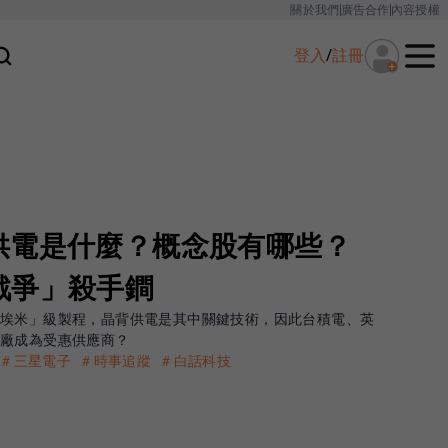
關於我們
廣告合作
內容授權
登入
/
註冊
供電是什麼？概念股有哪些？
戰爭」殺手鐧
「埃米」級製程，晶背供電是其中關鍵技術，因此台積電、英
台廠成為受惠供應商？
＃三星電子
＃時事追蹤
＃白話科技