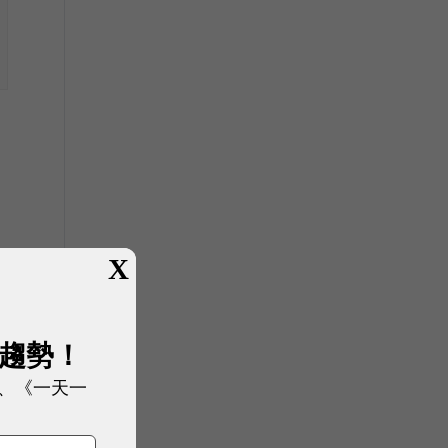
X
展趨勢！
、《一天一