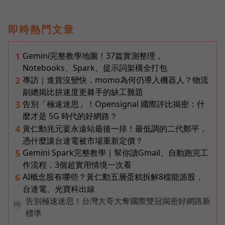
即時熱門文章
Gemini完整教學地圖！37篇實測整理，
1
Notebooks、Spark、提示詞架構全打包
專訪｜進貨沒變快，momo為何仍導入機器人？物流
2
副總揭比拚速度更棘手的缺工難題
告別「極速迷思」！Opensignal 國際評比揭密：什
3
麼才是 5G 時代的好網路？
黃仁勳兆元宴永遠站最後一排！最低調的二代鄭平，
4
憑什麼讓台達電被市場重新定價？
Gemini Spark完整教學｜幫你讀Gmail、自動跑完工
5
作流程，3個超實用情境一次看
AI概念股有哪些？黃仁勳五層蛋糕拆解8檔能源股，
6
台達電、光寶科出線
告別極速迷思！台灣大哥大奪國際雙冠揭密好網路新
PR
標準