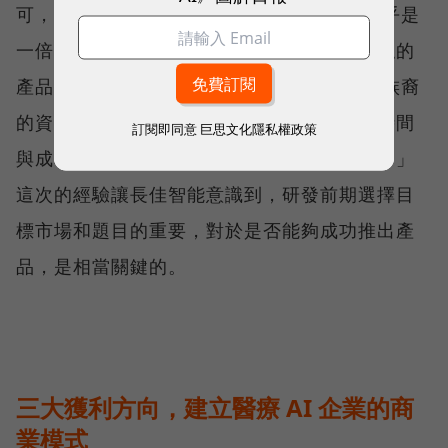
可，卻一直到2023才取得FDA許可，多了幾乎是
一倍的時間。這是因為在我們之前並沒有類似的
產品可以參考；再者，FDA 認為需要加入多族裔
的資料，才能更為通用，最終花了相當多的時間
訂閱即同意
巨思文化隱私權政策
與成本將合規的資料補齊，才終於取得許可。」
這次的經驗讓長佳智能意識到，研發前期選擇目
標市場和題目的重要，對於是否能夠成功推出產
品，是相當關鍵的。
三大獲利方向，建立醫療 AI 企業的商
業模式