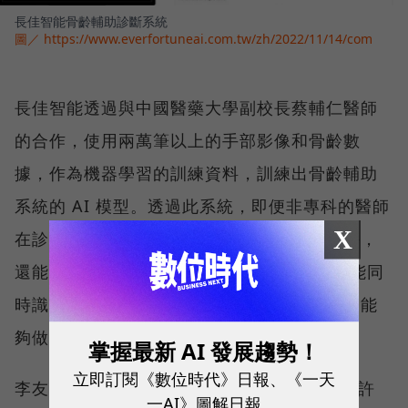
長佳智能骨齡輔助診斷系統
圖／ https://www.everfortuneai.com.tw/zh/2022/11/14/com
長佳智能透過與中國醫藥大學副校長蔡輔仁醫師
的合作，使用兩萬筆以上的手部影像和骨齡數
據，作為機器學習的訓練資料，訓練出骨齡輔助
系統的 AI 模型。透過此系統，即便非專科的醫師
X
在診間也能初步判讀骨齡，節省時間和成本外，
還能提高診斷準確率和一致性。另外，AI 也能同
時識別發育不良和先天性畸形等異常，讓醫師能
夠做出早期診斷。
掌握最新 AI 發展趨勢！
立即訂閱《數位時代》日報、《一天
李友錚提到，「此系統在2021年就取得TFDA許
一AI》圖解日報