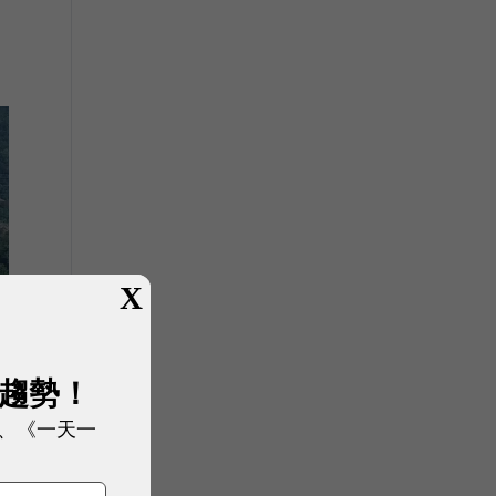
X
展趨勢！
、《一天一