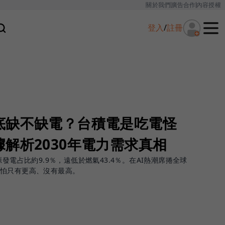
關於我們
廣告合作
內容授權
登入
/
註冊
底缺不缺電？台積電是吃電怪
解析2030年電力需求真相
發電占比約9.9％，遠低於燃氣43.4％。在AI熱潮席捲全球
恐怕只有更高、沒有最高。