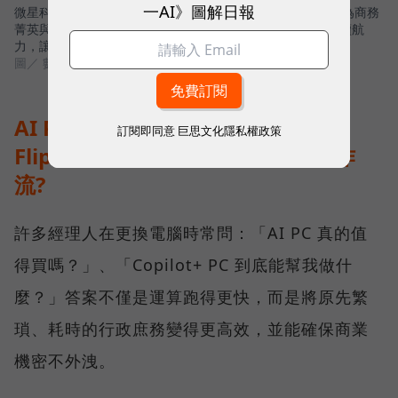
一AI》圖解日報
微星科技（MSI）最新推出的 Prestige 14 Flip AI+，正是專為商務
菁英與專業人士打造的解方，高畫質 OLED 顯示器與全天候續航
力，讓 AI 真正流暢地融入日常工作流程。
圖／ 數位時代
AI PC 時代來臨：MSI Prestige 14
訂閱即同意
巨思文化隱私權政策
Flip AI+ 如何用地端AI算力重塑工作
流?
許多經理人在更換電腦時常問：「AI PC 真的值
得買嗎？」、「Copilot+ PC 到底能幫我做什
麼？」答案不僅是運算跑得更快，而是將原先繁
瑣、耗時的行政庶務變得更高效，並能確保商業
機密不外洩。