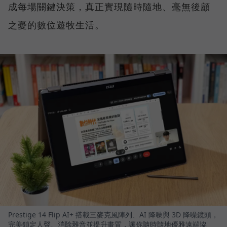
成每場關鍵決策，真正實現隨時隨地、毫無後顧
之憂的數位遊牧生活。
Prestige 14 Flip AI+ 搭載三麥克風陣列、AI 降噪與 3D 降噪鏡頭，
完美鎖定人聲、消除雜音並提升畫質，讓你隨時隨地優雅遠端協