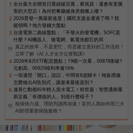
全台最大全聯首日業績破百萬，蔡篤昌：還會有更厲
1
害的大型店！為何把餐廳健身房都搬上樓？
2026普發一萬最新進度｜國民支援金通過了嗎？我
2
能領嗎？地方發錢大盤點
台達電第二曲線盤點：「不發火的發電機」SOFC是
3
什麼？AI機器人、微電網、氫電池都它的局
真正的效率，不是更忙，而是建立更好的工作流程！
PR
立即了解《AI 人才全方位實戰課》
2026年8月ETF配息盤點｜19檔一次看，00878衝破1
4
元創高、00929殖利率逾16%
一張遺照「開口」說話，中間有8道關卡！翊嘉禮儀
5
怎麼做出AI告別式，讓逝者最後道別？
連黃仁勳都叫年輕人當水電工！程世嘉：智慧通膨重
6
新定義「有價值的人」到底什麼樣子？
核保快六成、理賠判讀再加速！富邦人壽如何用三大
PR
AI助理重塑保險服務？