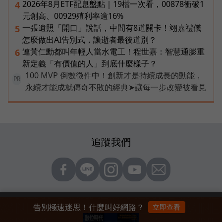
2026年8月ETF配息盤點｜19檔一次看，00878衝破1
4
元創高、00929殖利率逾16%
一張遺照「開口」說話，中間有8道關卡！翊嘉禮儀
5
怎麼做出AI告別式，讓逝者最後道別？
連黃仁勳都叫年輕人當水電工！程世嘉：智慧通膨重
6
新定義「有價值的人」到底什麼樣子？
100 MVP 倒數徵件中！創新才是持續成長的動能，
PR
永續才能成就傳奇不敗的經典➤讓每一步改變被看見
追蹤我們
告別極速迷思！什麼叫好網路？
立即查看