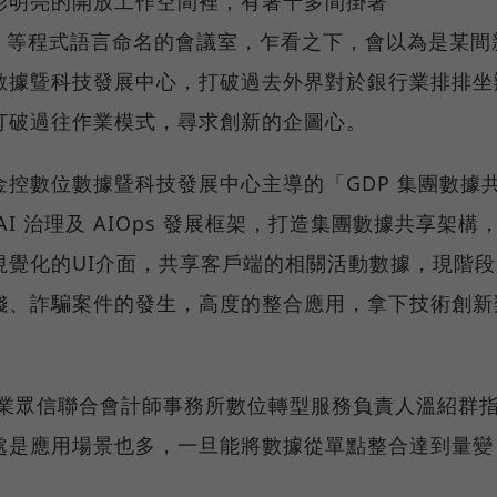
彩明亮的開放工作空間裡，有著十多間掛著
Ruby」等程式語言命名的會議室，乍看之下，會以為是某間
數據曁科技發展中心，打破過去外界對於銀行業排排坐
打破過往作業模式，尋求創新的企圖心。
控數位數據曁科技發展中心主導的「GDP 集團數據
I 治理及 AIOps 發展框架，打造集團數據共享架構
視覺化的UI介面，共享客戶端的相關活動數據，現階段
錢、詐騙案件的發生，高度的整合應用，拿下技術創新
勤業眾信聯合會計師事務所數位轉型服務負責人溫紹群
處是應用場景也多，一旦能將數據從單點整合達到量變