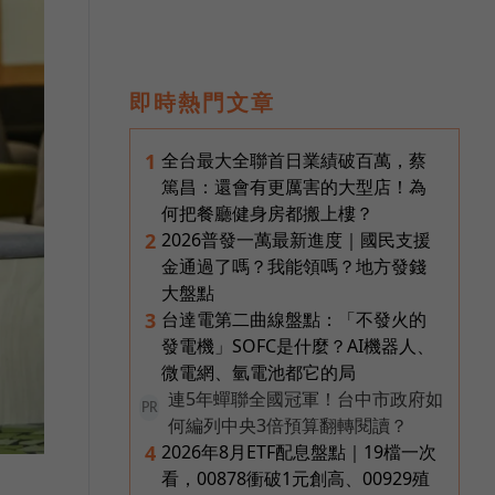
即時熱門文章
全台最大全聯首日業績破百萬，蔡
1
篤昌：還會有更厲害的大型店！為
何把餐廳健身房都搬上樓？
2026普發一萬最新進度｜國民支援
2
金通過了嗎？我能領嗎？地方發錢
大盤點
台達電第二曲線盤點：「不發火的
3
發電機」SOFC是什麼？AI機器人、
微電網、氫電池都它的局
連5年蟬聯全國冠軍！台中市政府如
PR
何編列中央3倍預算翻轉閱讀？
2026年8月ETF配息盤點｜19檔一次
4
看，00878衝破1元創高、00929殖