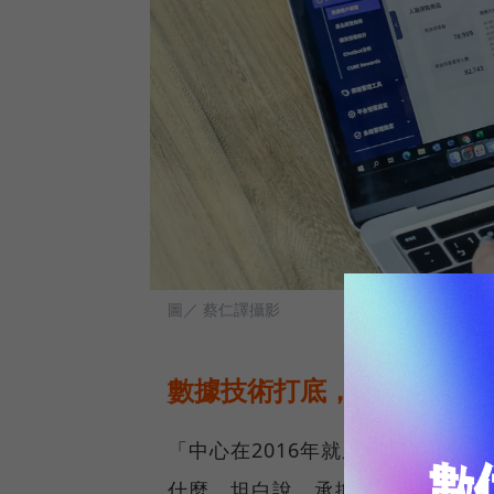
圖／ 蔡仁譯攝影
數據技術打底，打造生態圈
「中心在2016年就成立，前三年
什麼，坦白說，承擔了不少壓力。