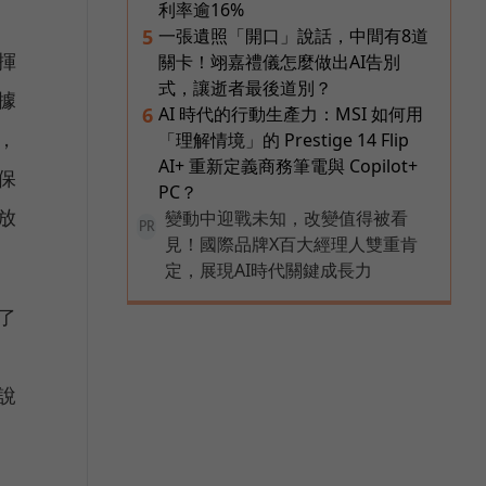
利率逾16%
一張遺照「開口」說話，中間有8道
5
揮
關卡！翊嘉禮儀怎麼做出AI告別
式，讓逝者最後道別？
據
AI 時代的行動生產力：MSI 如何用
6
，
「理解情境」的 Prestige 14 Flip
AI+ 重新定義商務筆電與 Copilot+
保
PC？
放
變動中迎戰未知，改變值得被看
PR
見！國際品牌X百大經理人雙重肯
定，展現AI時代關鍵成長力
了
說