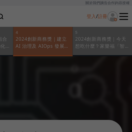
關於我們
廣告合作
內容授權
登入
/
註冊
4
5
結合
2024創新商務獎｜建立
2024創新商務獎｜今天
動化流
AI 治理及 AIOps 發展框
想吃什麼？家樂福「智能
救治時
架，打造國泰集團數據共
食譜」，讓AI幫你做決
享架構
定！