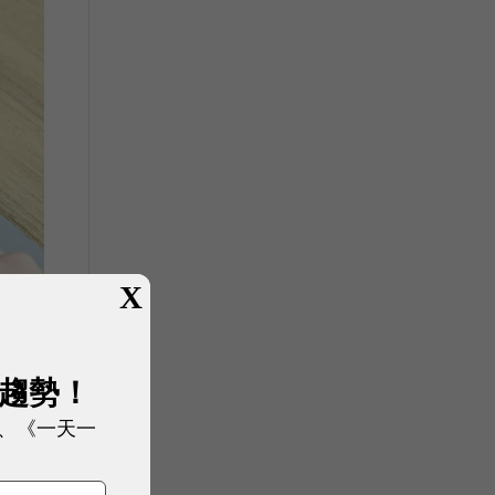
X
展趨勢！
、《一天一
在做