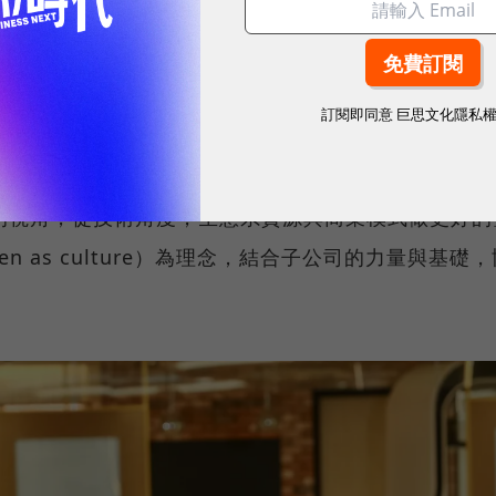
動多年，但過去比較偏重在包括銀行、人壽、產險等實
，產生了「數據孤島」的問題，因此，需要更整合的做
客戶風險，同時提供消費者一致性的體驗。
訂閱即同意
巨思文化隱私
有專責單位做相關的評估與導入，數位數據曁科技發展
的視角，從技術角度，生態系資源與商業模式做更好的
ven as culture）為理念，結合子公司的力量與基礎
」