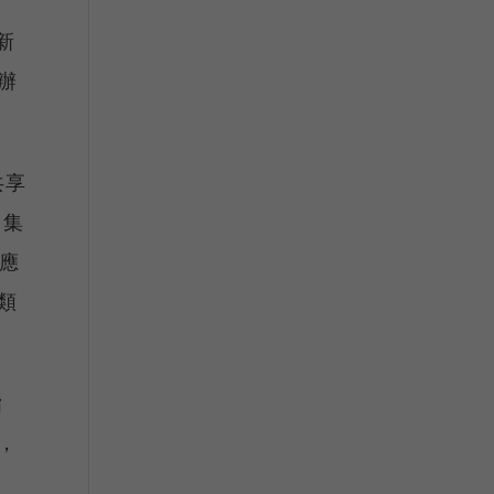
新
辦
共享
，集
應
類
指
，