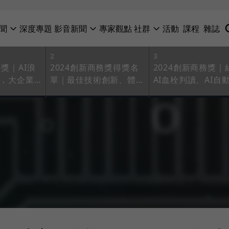
聞
深度專題
影音新聞
專家觀點
社群
活動
課程
雜誌
2
3
務獎｜AI浪
2024創新商務獎得獎名
2024創新商務獎｜
力，大企業
單｜最佳技術創新、體
AI血栓判讀、AI自
升！專家點
驗、產品、管理、商業模
程，聯新讓腦中風
式得獎名單一次看
間大省90分鐘！