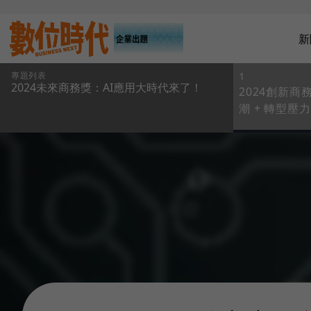
新
專題列表
1
2024未來商務獎：AI應用大時代來了！
2024創新商
潮 + 轉型壓
參與度明顯提
出AI成敗關鍵