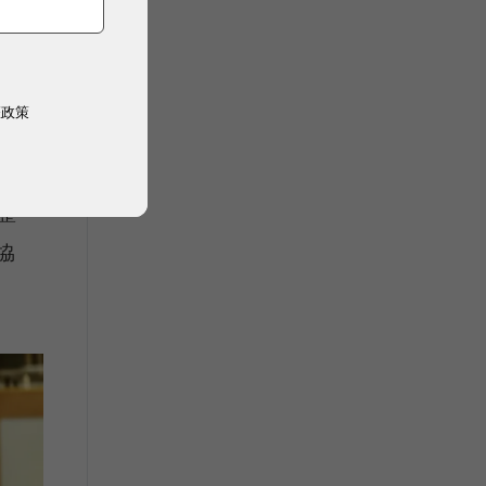
際
權政策
中
整
，協