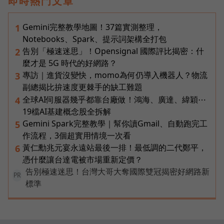
即時熱門文章
Gemini完整教學地圖！37篇實測整理，
1
Notebooks、Spark、提示詞架構全打包
告別「極速迷思」！Opensignal 國際評比揭密：什
2
麼才是 5G 時代的好網路？
專訪｜進貨沒變快，momo為何仍導入機器人？物流
3
副總揭比拚速度更棘手的缺工難題
全球AI伺服器幾乎都靠台廠做！鴻海、廣達、緯穎⋯
4
19檔AI基建概念股全拆解
Gemini Spark完整教學｜幫你讀Gmail、自動跑完工
5
作流程，3個超實用情境一次看
黃仁勳兆元宴永遠站最後一排！最低調的二代鄭平，
6
憑什麼讓台達電被市場重新定價？
告別極速迷思！台灣大哥大奪國際雙冠揭密好網路新
PR
標準