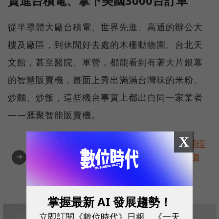
賣進台積電、拿下美國3000台訂單
從半導體大廠台積電、世界先進、高通的辦公大
樓及廠區，到休閒好去處的木柵動物園、台北天
文館，甚至醫院、軍營，都能看到有著大片銀幕
的智慧販賣機，畫面上秀出滿滿台灣味的米粉、
炒麵、炒飯，這些機台事實上都出自同一家業者
——滙聚智能販賣機。
X
角逐100 MVP盛典雙重榮耀！國際品牌X經理
➜
人特別肯定，展現AI時代最具潛力的核心價
值
掌握最新 AI 發展趨勢！
立即訂閱《數位時代》日報、《一天