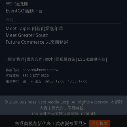
管理知識庫
EventGO活動平台
展會
Meet Taipei 創新創業嘉年華
Meet Greater South
Future Commerce 未來商務展
|
|
|
|
|
|
關於我們
廣告合作
徵才
隱私權政策
ESG永續報告書
客服信箱：
service@bnext.com.tw
客服專線：886-2-87716326
服務時間：週一 ～ 週五：09:30~12:00；13:30~17:00
© 2026 Business Next Media Corp. All Rights Reserved. 本網站
內容未經允許，不得轉載。
106 台北市大安區光復南路102號9樓
角逐商模創新代表！讓改變被看見➤
立即報獎