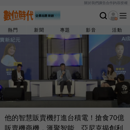
關於我們
廣告合作
內容授權
熱門
新聞
專題
影音
活動
他的智慧販賣機打進台積電！搶食70億
販賣機商機，滙聚智能、亞尼克揭創利