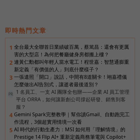
即時熱門文章
全台最大全聯首日業績破百萬，蔡篤昌：還會有更厲
1
害的大型店！為何把餐廳健身房都搬上樓？
連黃仁勳都叫年輕人當水電工！程世嘉：智慧通膨重
2
新定義「有價值的人」到底什麼樣子？
一張遺照「開口」說話，中間有8道關卡！翊嘉禮儀
3
怎麼做出AI告別式，讓逝者最後道別？
1 名員工、一支 AI 團隊全包辦——企業 AI 員工管理
PR
平台 ORRA，如何讓新創公司撐起研發、銷售到客
服？
Gemini Spark完整教學｜幫你讀Gmail、自動跑完工
4
作流程，3個超實用情境一次看
AI 時代的行動生產力：MSI 如何用「理解情境」的
5
Prestige 14 Flip AI+ 重新定義商務筆電與 Copilot+