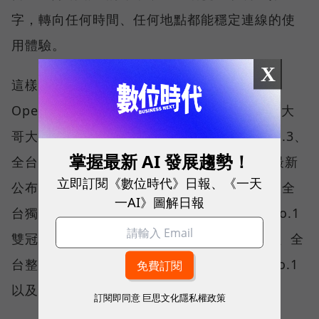
字，轉向任何時間、任何地點都能穩定連線的使
用體驗。
X
這樣的轉變，也反映在國際權威網路分析機構
Opensignal 公布的評比結果。今年初，台灣大
哥大不僅率先奪下「 4G／5G 在線率全球 No.3、
掌握最新 AI 發展趨勢！
全台 No.1 」國際級榮譽，在 Opensignal 最新
立即訂閱《數位時代》日報、《一天
公布的台灣行動網路體驗報告中，更一舉斬獲全
一AI》圖解日報
台獨有的「可靠性體驗」與「品質一致性」No.1
雙冠王，同時，包辦全台整體影音體驗 No.1、全
台整體語音體驗 No.1、全台 5G 語音體驗 No.1
以及全台網路在線率 No.1 多項榮譽。
訂閱即同意
巨思文化隱私權政策