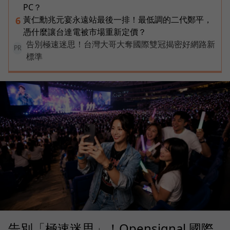
PC？
黃仁勳兆元宴永遠站最後一排！最低調的二代鄭平，
6
憑什麼讓台達電被市場重新定價？
告別極速迷思！台灣大哥大奪國際雙冠揭密好網路新
PR
標準
告別「極速迷思」！Opensignal 國際