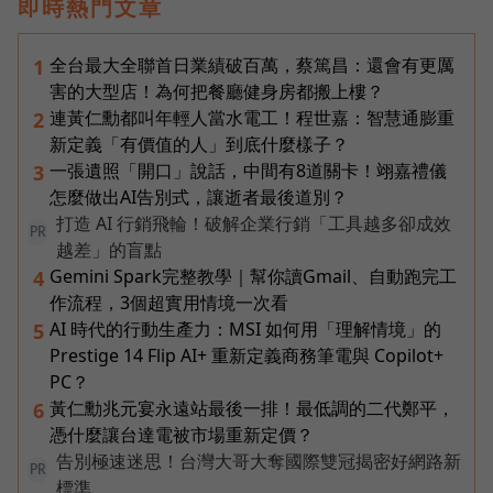
即時熱門文章
全台最大全聯首日業績破百萬，蔡篤昌：還會有更厲
1
害的大型店！為何把餐廳健身房都搬上樓？
連黃仁勳都叫年輕人當水電工！程世嘉：智慧通膨重
2
新定義「有價值的人」到底什麼樣子？
一張遺照「開口」說話，中間有8道關卡！翊嘉禮儀
3
怎麼做出AI告別式，讓逝者最後道別？
打造 AI 行銷飛輪！破解企業行銷「工具越多卻成效
PR
越差」的盲點
Gemini Spark完整教學｜幫你讀Gmail、自動跑完工
4
作流程，3個超實用情境一次看
AI 時代的行動生產力：MSI 如何用「理解情境」的
5
Prestige 14 Flip AI+ 重新定義商務筆電與 Copilot+
PC？
黃仁勳兆元宴永遠站最後一排！最低調的二代鄭平，
6
憑什麼讓台達電被市場重新定價？
告別極速迷思！台灣大哥大奪國際雙冠揭密好網路新
PR
標準