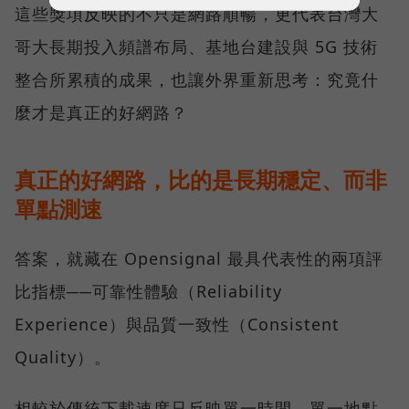
這些獎項反映的不只是網路順暢，更代表台灣大
哥大長期投入頻譜布局、基地台建設與 5G 技術
整合所累積的成果，也讓外界重新思考：究竟什
麼才是真正的好網路？
真正的好網路，比的是長期穩定、而非
單點測速
答案，就藏在 Opensignal 最具代表性的兩項評
比指標──可靠性體驗（Reliability
Experience）與品質一致性（Consistent
Quality）。
相較於傳統下載速度只反映單一時間、單一地點