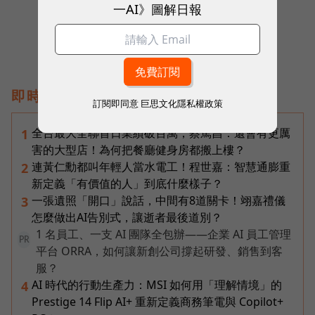
一AI》圖解日報
即時熱門文章
訂閱即同意
巨思文化隱私權政策
全台最大全聯首日業績破百萬，蔡篤昌：還會有更厲
1
害的大型店！為何把餐廳健身房都搬上樓？
連黃仁勳都叫年輕人當水電工！程世嘉：智慧通膨重
2
新定義「有價值的人」到底什麼樣子？
一張遺照「開口」說話，中間有8道關卡！翊嘉禮儀
3
怎麼做出AI告別式，讓逝者最後道別？
1 名員工、一支 AI 團隊全包辦——企業 AI 員工管理
PR
平台 ORRA，如何讓新創公司撐起研發、銷售到客
服？
AI 時代的行動生產力：MSI 如何用「理解情境」的
4
Prestige 14 Flip AI+ 重新定義商務筆電與 Copilot+