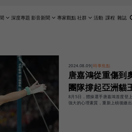
聞
深度專題
影音新聞
專家觀點
社群
活動
課程
雜誌
2024.08.09
|
時事焦點
唐嘉鴻從重傷到
團隊撐起亞洲貓
8月5日，體操選手唐嘉鴻首度登
強大的心理素質，重新上槓後繳