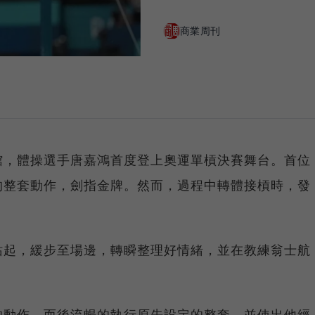
商業周刊
館，體操選手唐嘉鴻首度登上奧運單槓決賽舞台。首位
的整套動作，劍指金牌。然而，過程中轉體接槓時，發
。
站起，緩步至場邊，轉瞬整理好情緒，並在教練翁士航
的動作，而後流暢的執行原先設定的整套，並使出他經