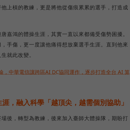
著他上槓的教練，更是將他從傷痕累累的選手，打造成
但唐嘉鴻的體操生涯，其實一直以來都備受傷勢困擾。
刀，手傷，更一度讓他痛得想放棄選手生涯。直到他來
人生就此改變。
，中華電信讓跨區AI DC協同運作，逐步打造全台 AI 算
生涯，融入科學「越頂尖，越需個別協助」
賽場後，轉型為教練，後來加入臺師大體操隊，期盼打