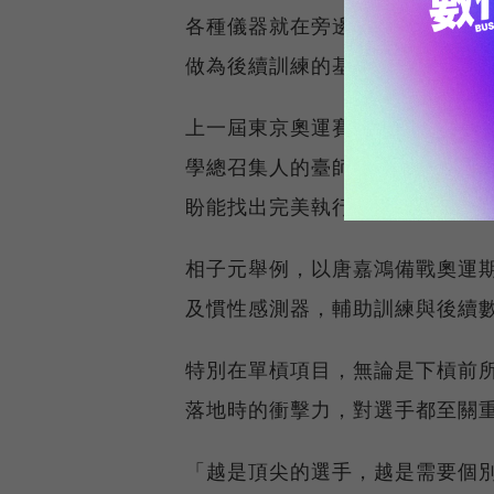
各種儀器就在旁邊。」他說，「
做為後續訓練的基礎。」
上一屆東京奧運賽前，翁士航更
學總召集人的臺師大運動競技學
盼能找出完美執行高難度動作的
相子元舉例，以唐嘉鴻備戰奧運
及慣性感測器，輔助訓練與後續
特別在單槓項目，無論是下槓前
落地時的衝擊力，對選手都至關
「越是頂尖的選手，越是需要個