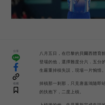
分享
八月五日，在巴黎的貝爾西體育
登場的他，選擇難度分六．五分
生嚴重掉槓失誤，現場一片惋惜
掉槓那一剎那，只見唐嘉鴻隨即
收藏
的扶抱下，二度上槓。
上槓後的他，先是重新完成失誤