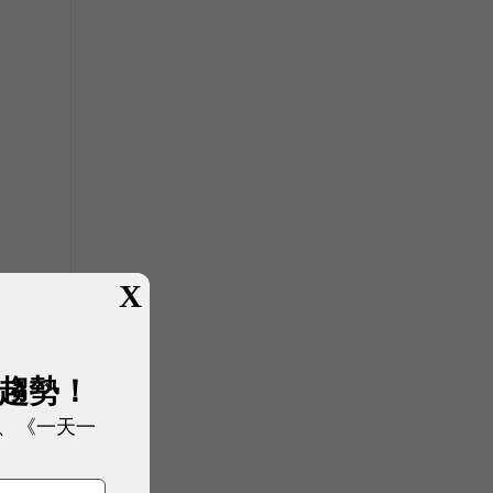
X
展趨勢！
、《一天一