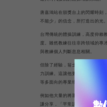
唐嘉鴻站在頒獎台上的閃耀時刻
不能少」的信念，所打造出的光
台灣傳統的體操訓練，高度仰賴
度。雖然教練往往非跨領域的專
與教練個人判斷息息相關。
但除了經驗，翁士航更相信的，
力訓練。這讓他更注重科學化訓
等多面向的專業培養。
例如他大量的將運動科學導入訓
謙分享，「平常訓練時，運動科