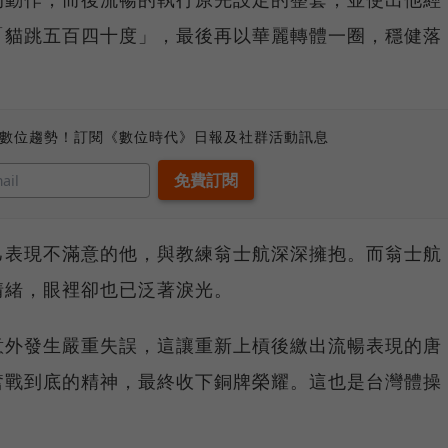
「貓跳五百四十度」，最後再以華麗轉體一圈，穩健落
、數位趨勢！訂閱《數位時代》日報及社群活動訊息
己表現不滿意的他，與教練翁士航深深擁抱。而翁士航
情緒，眼裡卻也已泛著淚光。
意外發生嚴重失誤，這讓重新上槓後繳出流暢表現的唐
奮戰到底的精神，最終收下銅牌榮耀。這也是台灣體操