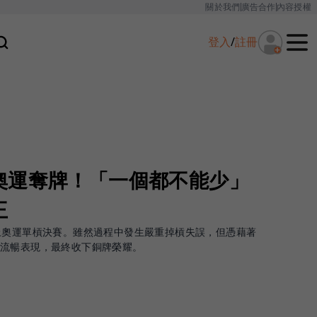
關於我們
廣告合作
內容授權
登入
/
註冊
奧運奪牌！「一個都不能少」
王
上奧運單槓決賽。雖然過程中發生嚴重掉槓失誤，但憑藉著
出流暢表現，最終收下銅牌榮耀。