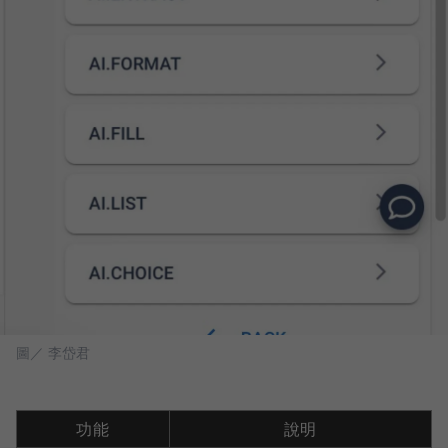
圖／ 李岱君
功能
說明