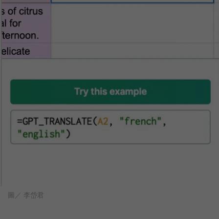
圖／ 李岱君