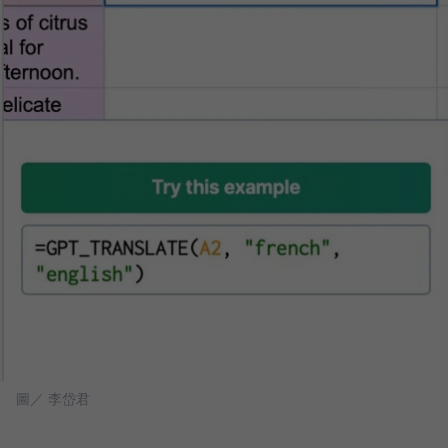
圖／ 李岱君