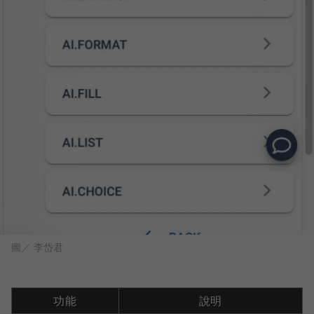
圖／ 李岱君
功能
說明