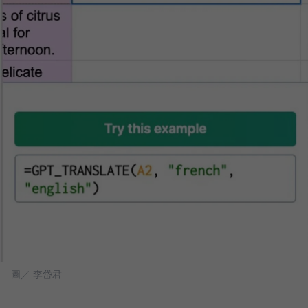
圖／ 李岱君