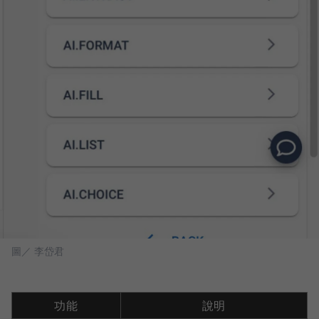
圖／ 李岱君
功能
說明