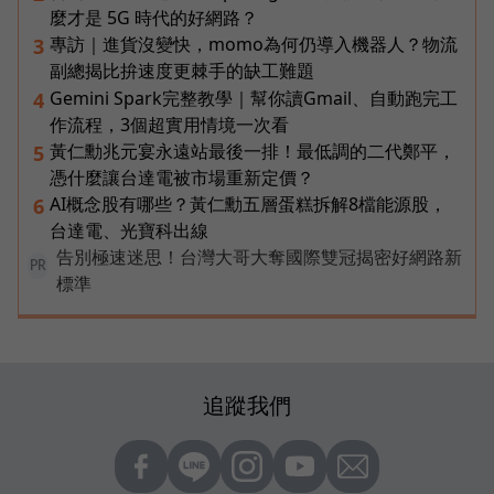
麼才是 5G 時代的好網路？
專訪｜進貨沒變快，momo為何仍導入機器人？物流
3
副總揭比拚速度更棘手的缺工難題
Gemini Spark完整教學｜幫你讀Gmail、自動跑完工
4
作流程，3個超實用情境一次看
黃仁勳兆元宴永遠站最後一排！最低調的二代鄭平，
5
憑什麼讓台達電被市場重新定價？
AI概念股有哪些？黃仁勳五層蛋糕拆解8檔能源股，
6
台達電、光寶科出線
告別極速迷思！台灣大哥大奪國際雙冠揭密好網路新
PR
標準
追蹤我們