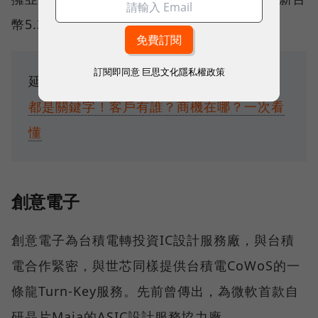
幣5.35億元參與其私募。
訂閱即同意
巨思文化隱私權政策
延伸閱讀：
世芯-KY解密：貝佐斯、台積電
都是關鍵字！客戶有誰？商機在哪？一次看
懂
創意電子
創意電子為台積電轉投資IC設計服務廠，與台積
電合作緊密，與世芯同樣提供台積電CoWoS的一
條龍Turn-Key服務。先前曾傳出，為微軟首款自
研晶片Maia的ASIC設計服務協力廠。