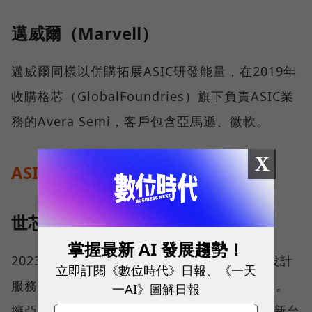
邁威爾（Marvell）
邁威爾同樣以併購拓展ASIC研發能量，在2019年
收購格芯（GlobalFoundries）旗下負責ASIC業
務的Avera Semi，客戶包含亞馬遜、微軟。
X
ASIC概念股有哪些？
世芯-KY
掌握最新 AI 發展趨勢！
2023年曾登上股王的世芯，為國內指標性IC設計
立即訂閱《數位時代》日報、《一天
服務業者，創辦人出身自矽谷IC設計服務公司。
一AI》圖解日報
擁亞馬遜ASIC訂單，今年5月，亞馬遜更斥資新台