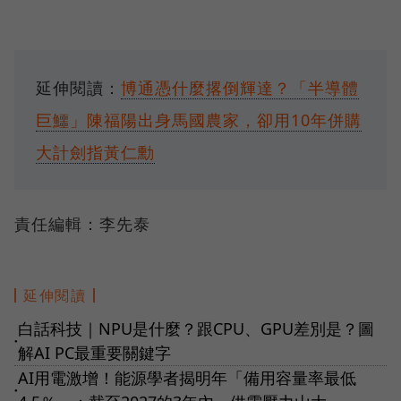
延伸閱讀：
博通憑什麼撂倒輝達？「半導體
巨鱷」陳福陽出身馬國農家，卻用10年併購
大計劍指黃仁勳
責任編輯：李先泰
延伸閱讀
白話科技｜NPU是什麼？跟CPU、GPU差別是？圖
●
解AI PC最重要關鍵字
AI用電激增！能源學者揭明年「備用容量率最低
●