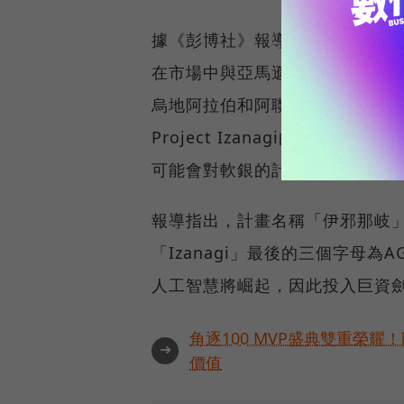
據《彭博社》報導，孫正義的「伊
在市場中與亞馬遜、谷歌、微軟Az
烏地阿拉伯和阿聯酋的潛在資金，並
Project Izanagi的覆
可能會對軟銀的計劃持保留態度
報導指出，計畫名稱「伊邪那岐
「Izanagi」最後的三個字母
人工智慧將崛起，因此投入巨資劍
角逐100 MVP盛典雙重榮
➜
價值