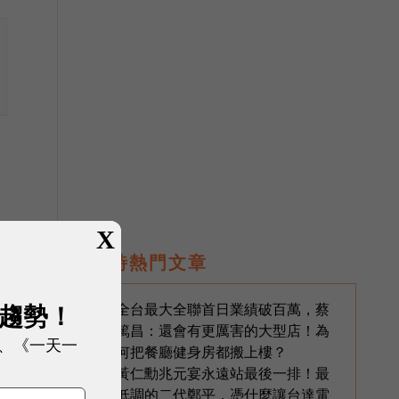
X
即時熱門文章
展趨勢！
全台最大全聯首日業績破百萬，蔡
1
篤昌：還會有更厲害的大型店！為
、《一天一
何把餐廳健身房都搬上樓？
黃仁勳兆元宴永遠站最後一排！最
2
低調的二代鄭平，憑什麼讓台達電