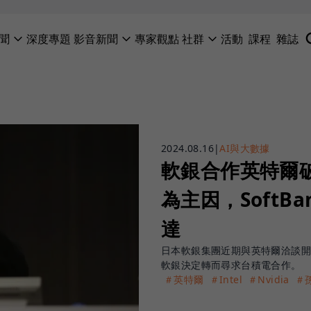
聞
深度專題
影音新聞
專家觀點
社群
活動
課程
雜誌
2024.08.16
|
AI與大數據
軟銀合作英特爾破
為主因，SoftB
達
日本軟銀集團近期與英特爾洽談開
軟銀決定轉而尋求台積電合作。
＃英特爾
＃Intel
＃Nvidia
＃