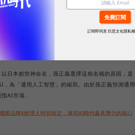
邪那岐計劃」擬籌集1000億美元成立AI晶片企業，
ure及Meta展開競爭。為此，孫正義積極尋求來自沙
訂閱即同意
巨思文化隱私
向Google及Meta等科技公司尋求合作。但由於
蓋範圍廣泛，涉及硬體、軟體和數據中心基礎設施，這些科技巨
。
」以日本創世神命名，孫正義選擇這相名稱的原因，是
為AGI，為「通用人工智慧」的縮寫。由於孫正義預測通
指AI市場。
耀！國際品牌X經理人特別肯定，展現AI時代最具潛力的核心