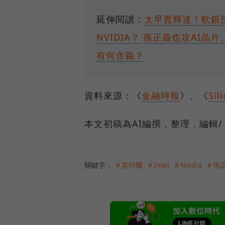
延伸閱讀：
太早賣輝達！軟銀
NVIDIA？
孫正義也攻AI晶片
有何含義？
資料來源：《
金融時報
》、《
Sil
本文初稿為AI編撰，整理．編輯/
關鍵字：
＃英特爾
＃Intel
＃Nvidia
＃孫