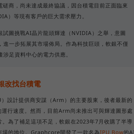
電磋商，尚未達成最終協議，因台積電目前正面臨來
IDIA）等現有客戶的巨大需求壓力。
試圖挑戰AI晶片龍頭輝達（NVIDIA）之舉，意圖
體，進一步拓展其市場佈局。作為科技巨頭，軟銀不僅
計畫涉足資料中心的電力供應。
軟銀改找台積電
U）設計提供商安謀（Arm）的主要股東，後者最新的
的運行速度。然而，目前Arm尚未推出可與輝達圖形處
片。為了補足這項不足，軟銀在2023年7月收購了半導
市場的地位。Graphcore開發了一款名為
IPU Bow
的A