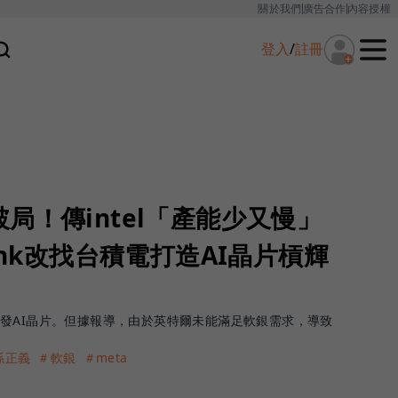
關於我們
廣告合作
內容授權
登入
/
註冊
局！傳intel「產能少又慢」
ank改找台積電打造AI晶片槓輝
發AI晶片。但據報導，由於英特爾未能滿足軟銀需求，導致
孫正義
＃軟銀
＃meta