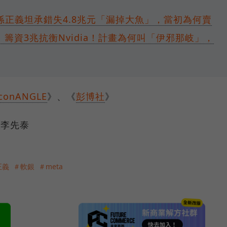
孫正義坦承錯失4.8兆元「漏掉大魚」，當初為何賣
、籌資3兆抗衡Nvidia！計畫為何叫「伊邪那岐」，
iconANGLE
》、《
彭博社
》
 李先泰
正義
＃軟銀
＃meta