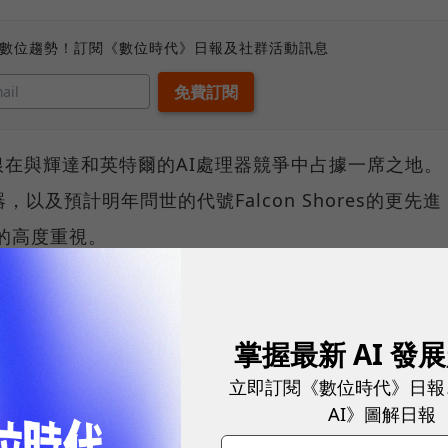
、數位趨勢！訂閱《數位時代》日報及社群活動訊息
在與輝達和英特爾的AI處理器競爭中占據一席之地。
理器，以及預計明年問世的代號Falcon Shores的更先進
場的高度重視。
00億美元AI大計
掌握最新 AI 發
義（Masayoshi Son）野心勃勃的AI計劃，旨在開發具有
立即訂閱《數位時代》日報
達的領導地位。該計劃不僅包括硬體開發，還涵蓋軟體
AI》圖解日報
有電廠等基礎建設項目。