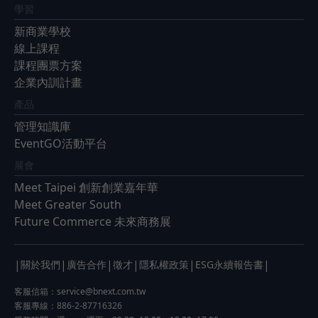
學習
新商業學校
線上課程
課程團票方案
企業內訓計畫
產品
管理知識庫
EventGO活動平台
展會
Meet Taipei 創新創業嘉年華
Meet Greater South
Future Commerce 未來商務展
|
|
|
|
|
|
關於我們
廣告合作
徵才
隱私權政策
ESG永續報告書
客服信箱：
service@bnext.com.tw
客服專線：886-2-87716326