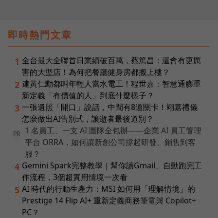
即時熱門文章
全台最大全聯首日業績破百萬，蔡篤昌：還會有更厲
1
害的大型店！為何把餐廳健身房都搬上樓？
連黃仁勳都叫年輕人當水電工！程世嘉：智慧通膨重
2
新定義「有價值的人」到底什麼樣子？
一張遺照「開口」說話，中間有8道關卡！翊嘉禮儀
3
怎麼做出AI告別式，讓逝者最後道別？
1 名員工、一支 AI 團隊全包辦——企業 AI 員工管理
PR
平台 ORRA，如何讓新創公司撐起研發、銷售到客
服？
Gemini Spark完整教學｜幫你讀Gmail、自動跑完工
4
作流程，3個超實用情境一次看
AI 時代的行動生產力：MSI 如何用「理解情境」的
5
Prestige 14 Flip AI+ 重新定義商務筆電與 Copilot+
PC？