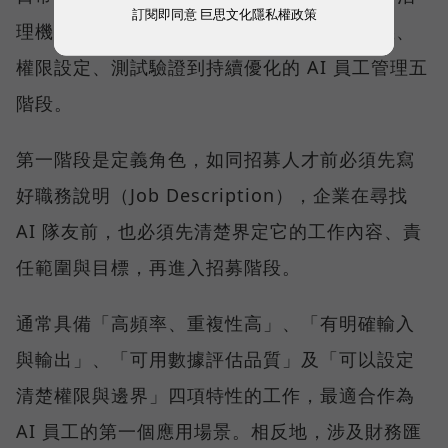
訂閱即同意
巨思文化隱私權政策
理機制納入平台設計，建立一套涵蓋角色定義、
權限設定、測試驗證到持續優化的 AI 員工管理五
階段。
第一階段是定義角色，如同招募人才前必須先寫
好職務說明（Job Description），企業在尋找
AI 隊友前，也必須先清楚界定它的工作內容、責
任範圍與目標，再進入招募階段。
通常具備「高頻率、重複性高」、「有明確輸入
與輸出」、「可用數據評估品質」及「可以設定
清楚權限與邊界」四項特性的工作，最適合作為
AI 員工的第一個應用場景。相反地，涉及財務匯