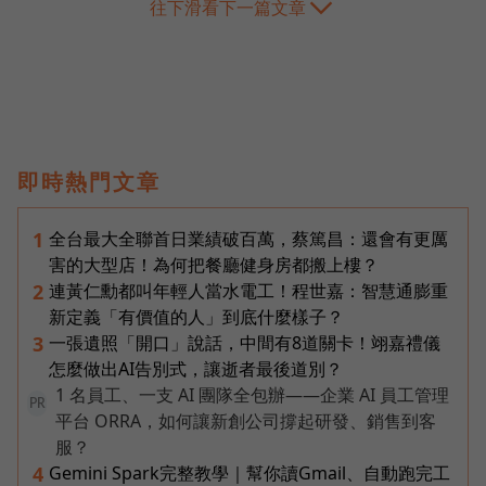
往下滑看下一篇文章
即時熱門文章
全台最大全聯首日業績破百萬，蔡篤昌：還會有更厲
1
害的大型店！為何把餐廳健身房都搬上樓？
連黃仁勳都叫年輕人當水電工！程世嘉：智慧通膨重
2
新定義「有價值的人」到底什麼樣子？
一張遺照「開口」說話，中間有8道關卡！翊嘉禮儀
3
怎麼做出AI告別式，讓逝者最後道別？
1 名員工、一支 AI 團隊全包辦——企業 AI 員工管理
PR
平台 ORRA，如何讓新創公司撐起研發、銷售到客
服？
Gemini Spark完整教學｜幫你讀Gmail、自動跑完工
4